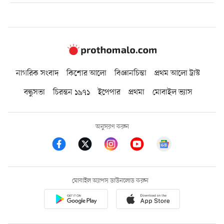
নাগরিক সংবাদ
কিশোর আলো
বিজ্ঞানচিন্তা
প্রথম আলো ট্রাস্ট
বন্ধুসভা
চিরন্তন ১৯৭১
ইপেপার
প্রথমা
মোবাইল ভ্যাস
অনুসরণ করুন
মোবাইল অ্যাপস ডাউনলোড করুন