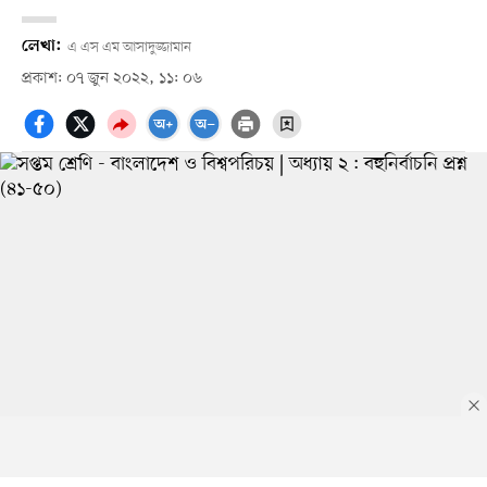
লেখা:
এ এস এম আসাদুজ্জামান
প্রকাশ: ০৭ জুন ২০২২, ১১: ০৬