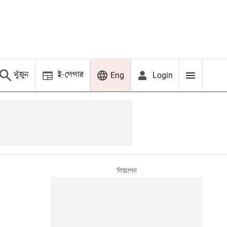
খুঁজুন
ই-পেপার
Login
Eng