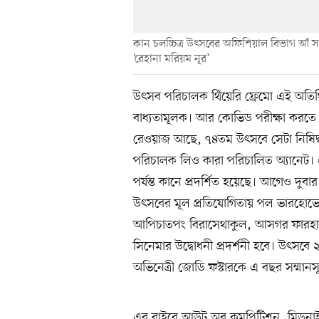
কান চলচ্চিত্র উৎসবের অফিশিয়াল বিভাগ আঁ সার
‘রেহানা মরিয়ম নূর’
উৎসব পরিচালক থিঁয়েরি ফ্রেমো এই অতিথিদের
বাধ্যতামূলক। আর কোভিড পরীক্ষা করতে হব
রেওয়াজ আছে, ৭৪তম উৎসবে সেটা নিষিদ্ধ! 
পরিচালক লিও কারা পরিচালিত অ্যানেট। 
পর্যন্ত কানে প্রদর্শিত হয়েছে। আগেও দুব
উৎসবের মূল প্রতিযোগিতায় পল ভারহোভেন,
আপিচাতপং বিরাসেথাকুল, আসগর ফারহাদি,
সিনেমার উদ্বোধনী প্রদর্শনী হবে। উৎসবে ২
অভিনেত্রী জোডি ফস্টারকে এ বছর সম্মান
এর বাইরে আউট অব কমপিটিশন, মিডনাইট স্ক্