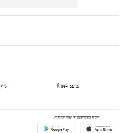
ধুসভা
চিরন্তন ১৯৭১
মোবাইল অ্যাপস ডাউনলোড করুন