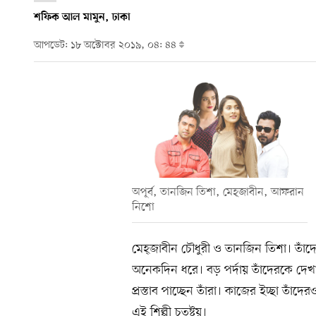
শফিক আল মামুন, ঢাকা
আপডেট: ১৮ অক্টোবর ২০১৯, ০৪: ৪৪
অপূর্ব, তানজিন তিশা, মেহ্‌জাবীন, আফরান
নিশো
মেহ্জাবীন চৌধুরী ও তানজিন তিশা। তাঁদ
অনেকদিন ধরে। বড় পর্দায় তাঁদেরকে দে
প্রস্তাব পাচ্ছেন তাঁরা। কাজের ইচ্ছা তাঁ
এই শিল্পী চতুষ্টয়।