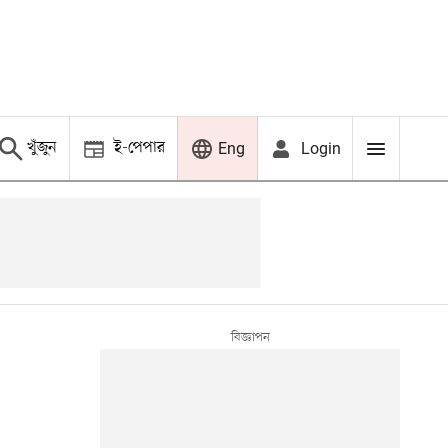
খুঁজুন
ই-পেপার
Login
Eng