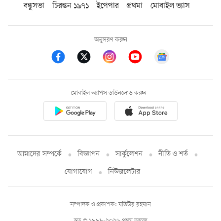
বন্ধুসভা
চিরন্তন ১৯৭১
ইপেপার
প্রথমা
মোবাইল ভ্যাস
অনুসরণ করুন
মোবাইল অ্যাপস ডাউনলোড করুন
আমাদের সম্পর্কে
বিজ্ঞাপন
সার্কুলেশন
নীতি ও শর্ত
যোগাযোগ
নিউজলেটার
সম্পাদক ও প্রকাশক: মতিউর রহমান
স্বত্ব © ১৯৯৮-২০২৬ প্রথম আলো