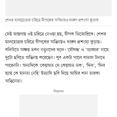
শেখর মালহোত্রার চরিত্রে দীপকের অভিনয়ও দারুণ প্রশংসা কুড়ায়
সেই জায়গায় ওই চরিত্রে নেওয়া হয়, দীপক তিজোরিকে। শেখর
মালহোত্রার চরিত্রে দীপকের অভিনয়ও দারুণ প্রশংসা কুড়ায়।
বলিউডে অক্ষয় তখন নতুনদের দলে। 'সৌগন্ধ' ও 'ড্যান্সার' নামে
দুটো ছবিতে অভিনয় করেছেন। খুব একটা পালে বাতাস টানতে
পারেননি। অন্যদিকে 'কেয়ামত সে কেয়ামত তক', 'দিল', 'দিল
হ্যায় কে মানতা নেহি' ইত্যাদি ছবি দিয়ে আমির খান তারকা
অভিনেতা।