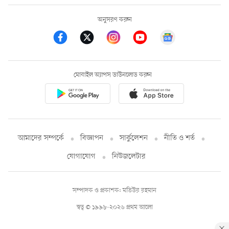
অনুসরণ করুন
মোবাইল অ্যাপস ডাউনলোড করুন
আমাদের সম্পর্কে
বিজ্ঞাপন
সার্কুলেশন
নীতি ও শর্ত
যোগাযোগ
নিউজলেটার
সম্পাদক ও প্রকাশক: মতিউর রহমান
স্বত্ব © ১৯৯৮-২০২৬ প্রথম আলো