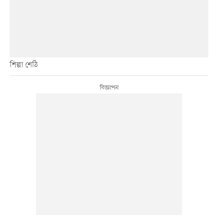
শিল্পা শেঠি