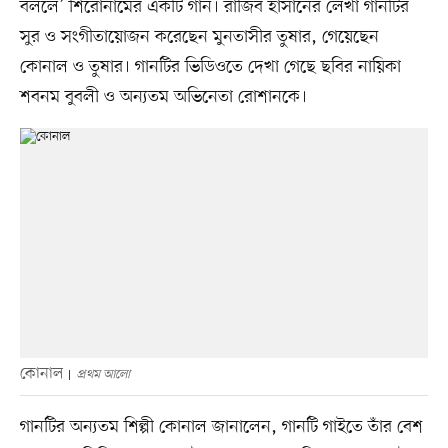
বললে’ শিরোনামের একটি গান। রাজিব হাসানের লেখা গানটির
সুর ও সংগীতায়োজন করেছেন মুনতাসীর তুষার, গেয়েছেন
কোনাল ও তুষার। গানটির ভিডিওতে দেখা গেছে ছবির নায়িকা
শবনম বুবলী ও অন্যতম অভিনেতা রোশানকে।
কোনাল
প্রথম আলো
গানটির অন্যতম শিল্পী কোনাল জানালেন, গানটি গাইতে তাঁর বেশ