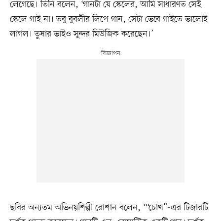
লেগেছে। তিনি বলেন, ‘গানটা যে স্কেলের, আমি সাধারণত সেই
স্কেলে গাই না। তবু বুবলীর লিপে গান, সেটা ভেবে গাইতে ভালোই
লাগল। তুষার ভাইও সুন্দর মিউজিক করেছেন।’
ছবির অন্যতম অভিনয়শিল্পী রোশান বলেন, ‘“চোখ”-এর টিজারটি