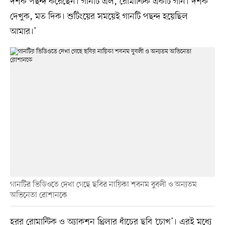
দর্শক পছন্দ করেছেন। গানটি এল, রোমান্টিক একটি গান। দর্শক
দেখুক, মত দিক। শুটিংয়ের সময়েই গানটি পছন্দ হয়েছিল
আমার।’
গানটির ভিডিওতে দেখা গেছে ছবির নায়িকা শবনম বুবলী ও অন্যতম
অভিনেতা রোশানকে
হরর রোমান্টিক ও অ্যাকশন থ্রিলার ধাঁচের ছবি ‘চোখ’। এরই মধ্যে