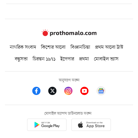
নাগরিক সংবাদ
কিশোর আলো
বিজ্ঞানচিন্তা
প্রথম আলো ট্রাস্ট
বন্ধুসভা
চিরন্তন ১৯৭১
ইপেপার
প্রথমা
মোবাইল ভ্যাস
অনুসরণ করুন
মোবাইল অ্যাপস ডাউনলোড করুন