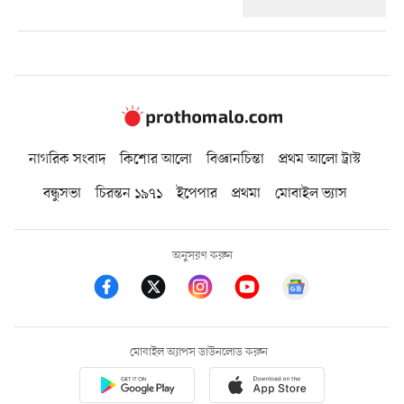
নাগরিক সংবাদ
কিশোর আলো
বিজ্ঞানচিন্তা
প্রথম আলো ট্রাস্ট
বন্ধুসভা
চিরন্তন ১৯৭১
ইপেপার
প্রথমা
মোবাইল ভ্যাস
অনুসরণ করুন
মোবাইল অ্যাপস ডাউনলোড করুন