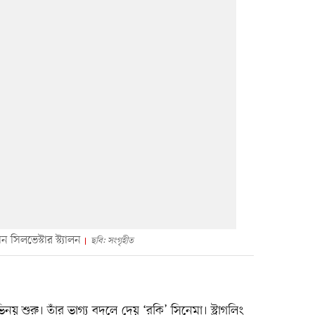
সিলভেস্টার স্ট্যালন
ছবি: সংগৃহীত
য় শুরু। তাঁর ভাগ্য বদলে দেয় ‘রকি’ সিনেমা। স্ট্রাগলিং