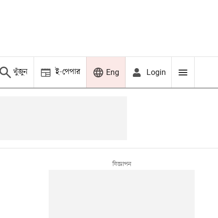
খুঁজুন
ই-পেপার
Login
Eng