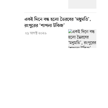
একই দিনে বন্ধ হলো ভৈরবের ‘মধুমতি’,
রংপুরের ‘শাপলা টকিজ’
০১ আগস্ট ২০২৬