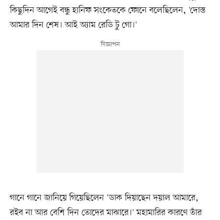
কিছুদিন আগেই বন্ধু হানিফ সংকেতকে ফোনে বলেছিলেন, 'দোস্ত
আমার দিন শেষ। আই অ্যাম রেডি টু গো।'
গানে গানে জানিয়ে গিয়েছিলেন 'ডাক দিয়াছেন দয়াল আমারে,
রইব না আর বেশি দিন তোদের মাঝারে।' মহামারির কারণে তাঁর