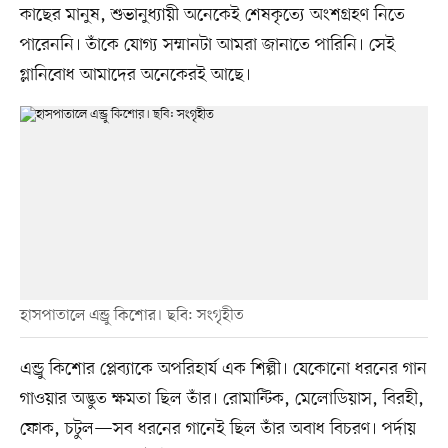
কাছের মানুষ, শুভানুধ্যায়ী অনেকেই শেষকৃত্যে অংশগ্রহণ নিতে
পারেননি। তাঁকে যোগ্য সম্মানটা আমরা জানাতে পারিনি। সেই
গ্লানিবোধ আমাদের অনেকেরই আছে।
হাসপাতালে এন্ড্রু কিশোর। ছবি: সংগৃহীত
এন্ড্রু কিশোর প্লেব্যাকে অপরিহার্য এক শিল্পী। যেকোনো ধরনের গান
গাওয়ার অদ্ভুত ক্ষমতা ছিল তাঁর। রোমান্টিক, মেলোডিয়াস, বিরহী,
ফোক, চটুল—সব ধরনের গানেই ছিল তাঁর অবাধ বিচরণ। পর্দায়