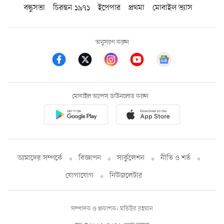
বন্ধুসভা
চিরন্তন ১৯৭১
ইপেপার
প্রথমা
মোবাইল ভ্যাস
অনুসরণ করুন
মোবাইল অ্যাপস ডাউনলোড করুন
আমাদের সম্পর্কে
বিজ্ঞাপন
সার্কুলেশন
নীতি ও শর্ত
যোগাযোগ
নিউজলেটার
সম্পাদক ও প্রকাশক: মতিউর রহমান