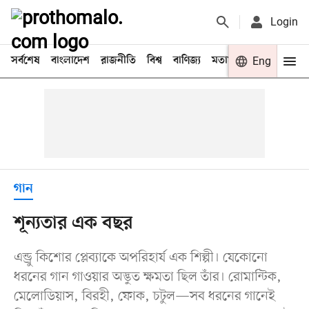
Login
সর্বশেষ
বাংলাদেশ
রাজনীতি
বিশ্ব
বাণিজ্য
মতামত
খেলা
Eng
বিনো
গান
শূন্যতার এক বছর
এন্ড্রু কিশোর প্লেব্যাকে অপরিহার্য এক শিল্পী। যেকোনো
ধরনের গান গাওয়ার অদ্ভুত ক্ষমতা ছিল তাঁর। রোমান্টিক,
মেলোডিয়াস, বিরহী, ফোক, চটুল—সব ধরনের গানেই