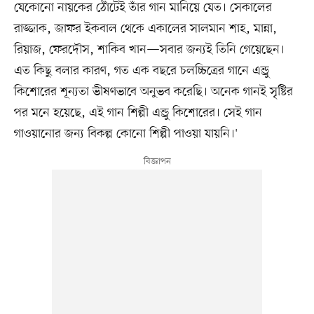
যেকোনো নায়কের ঠোঁটেই তাঁর গান মানিয়ে যেত। সেকালের
রাজ্জাক, জাফর ইকবাল থেকে একালের সালমান শাহ, মান্না,
রিয়াজ, ফেরদৌস, শাকিব খান—সবার জন্যই তিনি গেয়েছেন।
এত কিছু বলার কারণ, গত এক বছরে চলচ্চিত্রের গানে এন্ড্রু
কিশোরের শূন্যতা ভীষণভাবে অনুভব করেছি। অনেক গানই সৃষ্টির
পর মনে হয়েছে, এই গান শিল্পী এন্ড্রু কিশোরের। সেই গান
গাওয়ানোর জন্য বিকল্প কোনো শিল্পী পাওয়া যায়নি।'