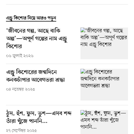
এন্ড্রু কিশোর নিয়ে আরও পড়ুন
‘জীবনের গল্প, আছে বাকি
অল্প’—অপূর্ণ গল্পের নাম এন্ড্রু
কিশোর
০৬ জুলাই ২০২৬
এন্ড্রু কিশোরের জন্মদিনে
কনকচাঁপার আবেগভরা শ্রদ্ধা
০৪ নভেম্বর ২০২৫
ঠুস, হুঁশ, ফুস, ভুশ—এসব শব্দ
তাঁরা খুঁজে পাননি...
২৭ সেপ্টেম্বর ২০২৫