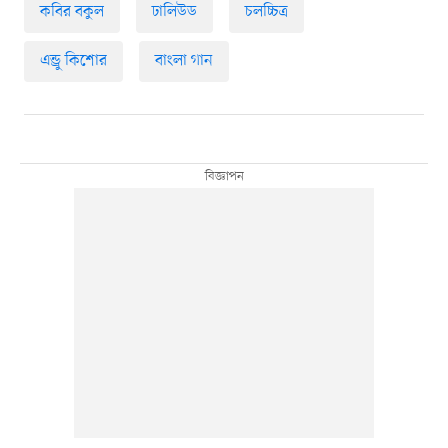
কবির বকুল
ঢালিউড
চলচ্চিত্র
এন্ড্রু কিশোর
বাংলা গান