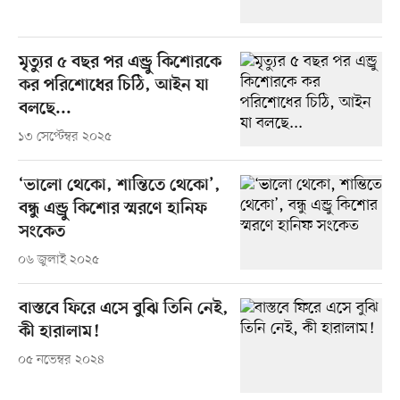
মৃত্যুর ৫ বছর পর এন্ড্রু কিশোরকে
কর পরিশোধের চিঠি, আইন যা
বলছে...
১৩ সেপ্টেম্বর ২০২৫
‘ভালো থেকো, শান্তিতে থেকো’,
বন্ধু এন্ড্রু কিশোর স্মরণে হানিফ
সংকেত
০৬ জুলাই ২০২৫
বাস্তবে ফিরে এসে বুঝি তিনি নেই,
কী হারালাম!
০৫ নভেম্বর ২০২৪