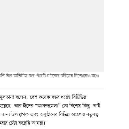
াশি তাঁর অভিনীত চার-পাঁচটি নাটকের চরিত্রের নিশোকেও মঞ্চে
সুলতানা বলেন, ‘বেশ কয়েক বছর ধরেই বিটিভির
 হয়েছে। আর ঈদের “আনন্দমেলা” তো বিশেষ কিছু। তাই
জন্য উপস্থাপক এবং অনুষ্ঠানের বিভিন্ন অংশেও নতুনত্ব
রার চেষ্টা করেছি আমরা।’