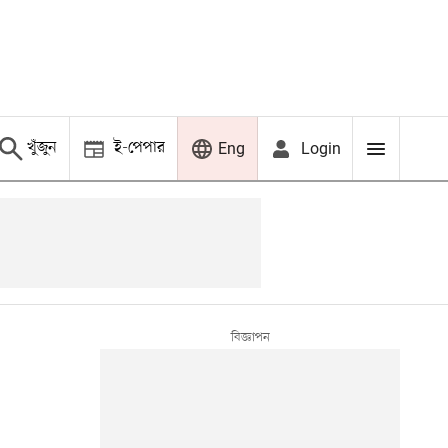
খুঁজুন
ই-পেপার
Login
Eng