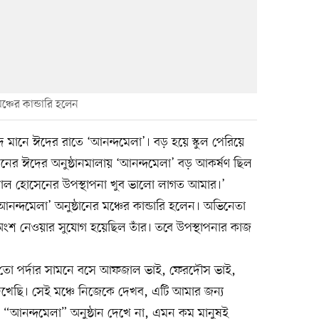
্চের কান্ডারি হলেন
ানে ঈদের রাতে ‘আনন্দমেলা’। বড় হয়ে স্কুল পেরিয়ে
ের ঈদের অনুষ্ঠানমালায় ‘আনন্দমেলা’ বড় আকর্ষণ ছিল
াল হোসেনের উপস্থাপনা খুব ভালো লাগত আমার।’
দমেলা’ অনুষ্ঠানের মঞ্চের কান্ডারি হলেন। অভিনেতা
অংশ নেওয়ার সুযোগ হয়েছিল তাঁর। তবে উপস্থাপনার কাজ
 তো পর্দার সামনে বসে আফজাল ভাই, ফেরদৌস ভাই,
 দেখেছি। সেই মঞ্চে নিজেকে দেখব, এটি আমার জন্য
 “আনন্দমেলা” অনুষ্ঠান দেখে না, এমন কম মানুষই