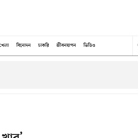
খেলা
বিনোদন
চাকরি
জীবনযাপন
ভিডিও