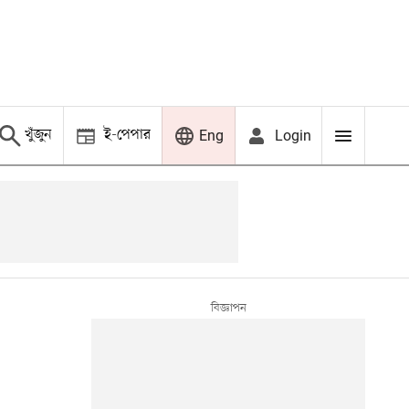
খুঁজুন
ই-পেপার
Login
Eng