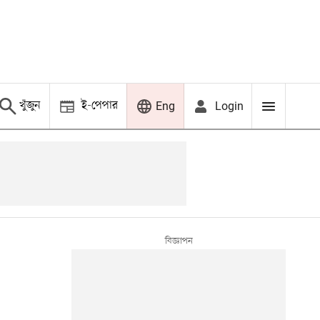
খুঁজুন
ই-পেপার
Login
Eng