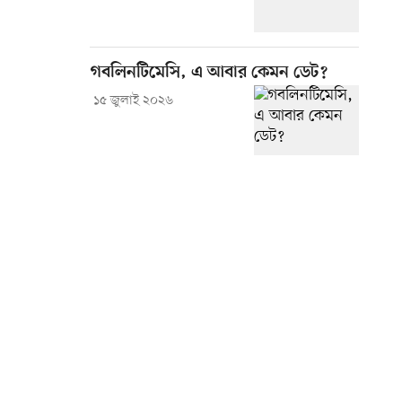
গবলিনটিমেসি, এ আবার কেমন ডেট?
১৫ জুলাই ২০২৬