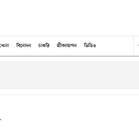
খেলা
বিনোদন
চাকরি
জীবনযাপন
ভিডিও
া