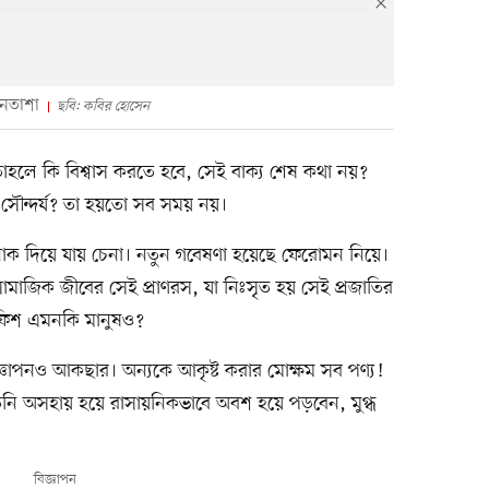
ানতাশা
ছবি: কবির হোসেন
—তাহলে কি বিশ্বাস করতে হবে, সেই বাক্য শেষ কথা নয়?
সৌন্দর্য? তা হয়তো সব সময় নয়।
 নাক দিয়ে যায় চেনা। নতুন গবেষণা হয়েছে ফেরোমন নিয়ে।
জিক জীবের সেই প্রাণরস, যা নিঃসৃত হয় সেই প্রজাতির
 ফিশ এমনকি মানুষও?
বিজ্ঞাপনও আকছার। অন্যকে আকৃষ্ট করার মোক্ষম সব পণ্য!
তিনি অসহায় হয়ে রাসায়নিকভাবে অবশ হয়ে পড়বেন, মুগ্ধ