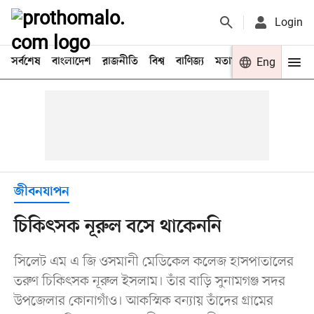
Login
সর্বশেষ
বাংলাদেশ
রাজনীতি
বিশ্ব
বাণিজ্য
মতামত
খেলা
Eng
বিনো
জীবনযাপন
চিকিৎসক নূরুল বসে থাকেননি
সিলেট এম এ জি ওসমানী মেডিকেল কলেজ হাসপাতালের
তরুণ চিকিৎসক নূরুল ইসলাম। তাঁর বাড়ি সুনামগঞ্জ সদর
উপজেলার কোনাগাঁও। আকস্মিক বন্যায় তাঁদের গ্রামের