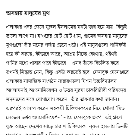
অসহায় মানুষের মুখ
এলাকার খবর জেনে নূরুল ইসলামের মনটা ভার হয়ে যায়। কিছুই
ভালো লাগে না। হাওরের ছোট ছোট গ্রাম, গ্রামের অসহায় মানুষের
মুখগুলো তাঁর মনের পর্দায় ভেসে ওঠে। এই মানুষগুলো পানিবন্দী
হয়ে কী করছে, কীভাবে আছে, আশ্রয় নিচ্ছে কোথায়, থইথই
পানির মধ্যে খাবার পাবে কীভাবে—এসব তাঁকে বিচলিত করে।
তখনই সিদ্ধান্ত নেন, কিছু একটা করতেই হবে। ফেসবুক মেসেঞ্জারে
এলাকার সামাজিক সংগঠন নারায়ণতলা মিশন উচ্চবিদ্যালয়
অ্যালামনাই অ্যাসোসিয়েশন ও উত্তর সুরমা চাকরিজীবী পরিষদের
সদস্যদের সঙ্গে যোগাযোগ করেন। তাঁর ভাবনার কথা জানান।
এরপরই আলাপ করেন সহকর্মী চিকিৎসকদের নিয়ে খোলা ‘মিড
লেভেল ডক্টর অ্যাসোসিয়েশন’ নামে ফেসবুকে গ্রুপে। এই গ্রুপে
যুক্ত আছেন দেশের সাড়ে চার শ চিকিৎসক। নূরুল ইসলাম তিনটি