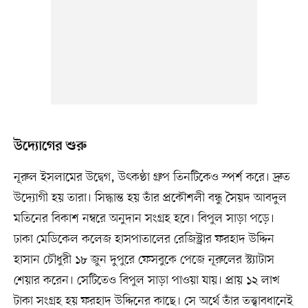
উদ্যোগের শুরু
নূরুল ইসলামের উদ্বেগ, উৎকণ্ঠা গ্রুপ তিনটিকেও স্পর্শ করে। দ্রুত
উদ্যোগী হয় তারা। সিদ্ধান্ত হয় তাঁর প্রকৌশলী বন্ধু সৈয়দ আবদুল
মতিনের বিকাশ নম্বরে অনুদান সংগ্রহ হবে। বিপুল সাড়া পড়ে।
ঢাকা মেডিকেল কলেজ হাসপাতালের রেজিস্ট্রার ফরহাদ উদ্দিন
হাসান চৌধুরী ১৮ জুন দুপুরে ফেসবুকে পেজে নূরুলের স্ট্যাটাস
শেয়ার করেন। সেটিতেও বিপুল সাড়া পাওয়া যায়। প্রায় ১২ লাখ
টাকা সংগ্রহ হয় ফরহাদ উদ্দিনের কাছে। সে অর্থে তাঁর তত্ত্বাবধানেই