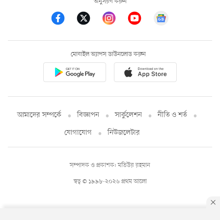
অনুসরণ করুন
মোবাইল অ্যাপস ডাউনলোড করুন
আমাদের সম্পর্কে
বিজ্ঞাপন
সার্কুলেশন
নীতি ও শর্ত
যোগাযোগ
নিউজলেটার
সম্পাদক ও প্রকাশক: মতিউর রহমান
স্বত্ব © ১৯৯৮-২০২৬ প্রথম আলো