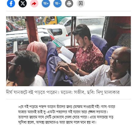
দীর্ঘ যানজটে বই পড়তে পারেন। মডেল: সজীব, ছবি: দিপু মালাকার
>যে বই পড়তে পছন্দ করেন তাঁদের জন্য মোক্ষম দাওয়াই বই। বাস-কারে
যাত্রার আগেই তাই দু-একটা পছন্দের বই ব্যাগে ভরে ফেলা দরকার।
তারপর জ্যামে বসে সেটি গ্রোগ্রাসে গেলা যেতে পারে। এতে সবচেয়ে বড়
সুবিধা হলো, অসহ্য জ্যামকেও আর জ্যাম বলে মনে হয় না।