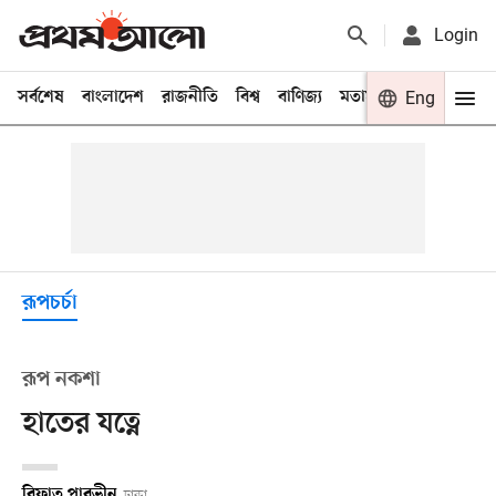
Login
সর্বশেষ
বাংলাদেশ
রাজনীতি
বিশ্ব
বাণিজ্য
মতামত
খেলা
Eng
বিনো
রূপচর্চা
রূপ নকশা
হাতের যত্নে
রিফাত পারভীন
ঢাকা