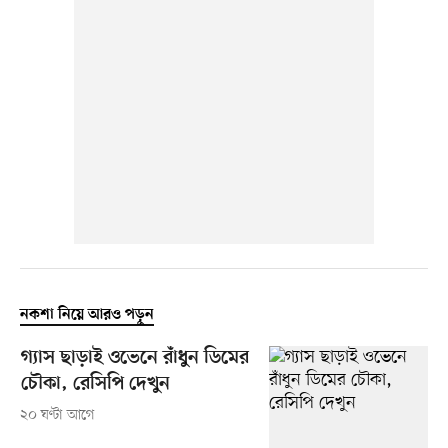
নকশা নিয়ে আরও পড়ুন
গ্যাস ছাড়াই ওভেনে রাঁধুন ডিমের
চৌকা, রেসিপি দেখুন
২০ ঘণ্টা আগে