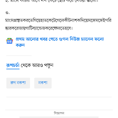
২. মাংস কাটার আগে নখ কেটে ছোট করে নেওয়া ভালো।
৩.
মাংসপ্রস্তুতকরতেগিয়েহাতকেটেগেলেকীটনাশকদিয়েসঙ্গেসঙ্গেইপরি
ষ্কারকরেজায়গাটিব্যান্ডেজকরেফেলতেহবে।
প্রথম আলোর খবর পেতে গুগল নিউজ চ্যানেল ফলো
করুন
থেকে আরও পড়ুন
রূপচর্চা
রূপ নকশা
নকশা