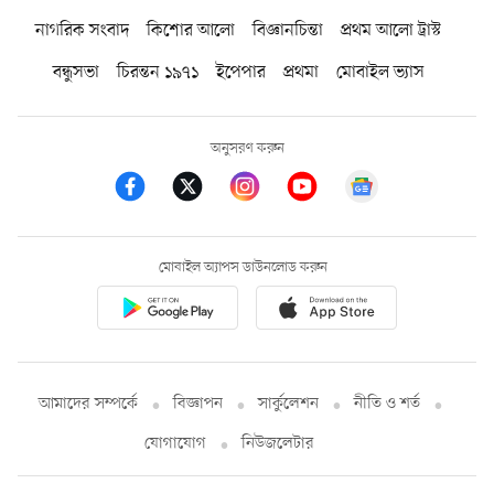
নাগরিক সংবাদ
কিশোর আলো
বিজ্ঞানচিন্তা
প্রথম আলো ট্রাস্ট
বন্ধুসভা
চিরন্তন ১৯৭১
ইপেপার
প্রথমা
মোবাইল ভ্যাস
অনুসরণ করুন
মোবাইল অ্যাপস ডাউনলোড করুন
আমাদের সম্পর্কে
বিজ্ঞাপন
সার্কুলেশন
নীতি ও শর্ত
যোগাযোগ
নিউজলেটার