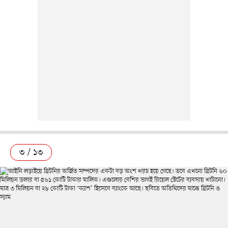
৩ / ১৩