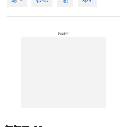
সংগীত
হলিউড
বিয়ে
তারকা