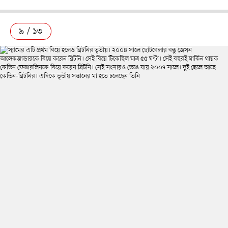
৯ / ১৩