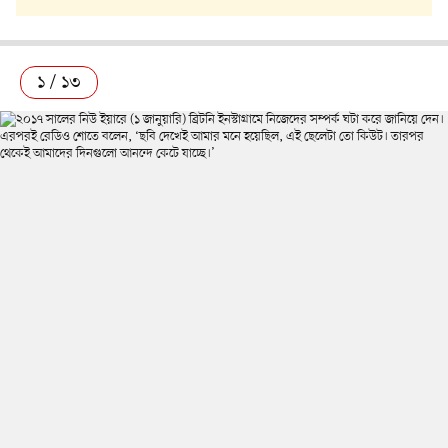
১ / ১৩