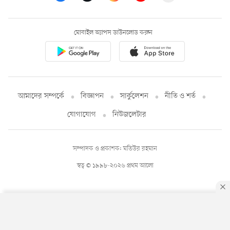
মোবাইল অ্যাপস ডাউনলোড করুন
আমাদের সম্পর্কে
বিজ্ঞাপন
সার্কুলেশন
নীতি ও শর্ত
যোগাযোগ
নিউজলেটার
সম্পাদক ও প্রকাশক: মতিউর রহমান
স্বত্ব © ১৯৯৮-২০২৬ প্রথম আলো
By using this site, you agree to our
Privacy Policy
.
OK