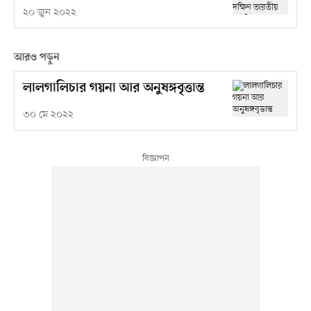
২০ জুন ২০২২
আরও পড়ুন
লালগালিচার গয়না আর অনুষঙ্গবৃত্তান্ত
৩০ মে ২০২২