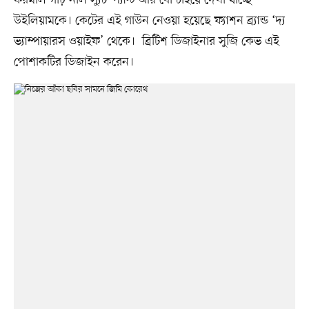
ফরমাল গাঢ় নীল স্যুট–প্যান্ট আর বো টাইয়ে দেখা যাচ্ছে
উইলিয়ামকে। কেটের এই গাউন নেওয়া হয়েছে ফ্যাশন ব্র্যান্ড ‘দ্য
ভ্যাম্পায়ারস ওয়াইফ’ থেকে। ব্রিটিশ ডিজাইনার সুজি কেভ এই
পোশাকটির ডিজাইন করেন।