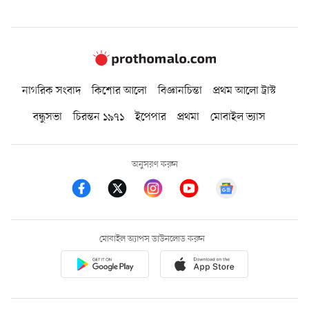
নাগরিক সংবাদ
কিশোর আলো
বিজ্ঞানচিন্তা
প্রথম আলো ট্রাস্ট
বন্ধুসভা
চিরন্তন ১৯৭১
ইপেপার
প্রথমা
মোবাইল ভ্যাস
অনুসরণ করুন
মোবাইল অ্যাপস ডাউনলোড করুন