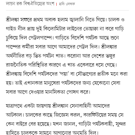
লায়ন রক বিশ্বঐতিহ্যের অংশ
ছবি: লেখক
শ্রীলঙ্কা সফরে প্রথম অবাক হলাম জ্বালানি নিতে গিয়ে। চালক ও
গাইড নীল প্রায় দুই কিলোমিটার লাইনের তোয়াক্কা না করে গাড়ি
ঢুকিয়ে দিল পেট্রলপাম্পে। গাড়িতে বিদেশি পর্যটক আছে শুনে
পাম্পের কর্মীরা সবার আগে আমাদের পেট্রল দিল। শ্রীলঙ্কার
অর্থনীতির বড় ভিত পর্যটন খাত। করোনা আর দেশের ভঙ্গুর
রাজনৈতিক পরিস্থিতির কারণে এ খাত একেবারে ধসে গেছে।
শ্রীলঙ্কায় বিদেশি পর্যটকদের ‘পয়া’ বা সৌভাগ্যের প্রতীক মনে করা
হয়। তাই এখানকার মানুষেরা পর্যটকদের জন্য যেকোনো সেবা
সবার আগে দেওয়ার মানসিকতা পোষণ করে।
যাত্রাপথে একটা জায়গায় শ্রীলঙ্কান সেনাবাহিনী আমাদের
আটকাল। চালকের কাছে জিজ্ঞেস করল, কারফিউয়ের সময় সে
কেন বাইরে বের হয়েছে। যখন জানল, গাড়িটা পর্যটকবাহী, সুন্দর
হাসিতে চালককে সামনে আগানোর অনুমতি দিল।