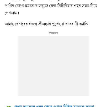
পাখির চোখে চমৎকার সবুজে ঘেরা সিগিরিয়ার শহর সময় নিয়ে
দেখলাম।
আমাদের পরের গন্তব্য শ্রীলঙ্কার পুরোনো রাজধানী ক্যান্ডি।