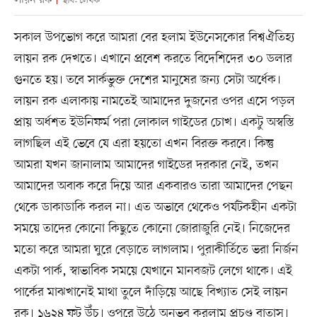
লায়ন রক
ছবি: লেখক
সকাল উপভোগ করে আমরা বের হলাম ইউনেসকোর বিশ্বঐতিহ্য
লায়ন রক দেখতে। এখানে প্রবেশ করতে বিদেশিদের ৩০ ডলার
গুনতে হয়। তবে সার্কভুক্ত দেশের মানুষের জন্য সেটা অর্ধেক।
লায়ন রক এলাকায় নামতেই আমাদের দুজনের ওপর এসে পড়ল
প্রায় অর্ধশত ইউনিফর্ম পরা লোকাল গাইডের চোখ। একটু অস্বস্তি
লাগছিল এই ভেবে যে এরা হয়তো এখন বিরক্ত করবে। কিন্তু
আমরা যখন জানালাম আমাদের গাইডের দরকার নেই, তখন
আমাদের অবাক করে দিয়ে আর একবারও তারা আমাদের পেছন
থেকে ডাকাডাকি করল না। এত অভাবে থেকেও পর্যটকহীন একটা
সময়ে তাদের কোনো কিছুতে কোনো জোরাজুরি নেই। নিজেদের
মতো করে আমরা ঘুরে বেড়াতে লাগলাম। পুরাকীর্তিতে ভরা নির্জন
একটা পার্ক, স্বাভাবিক সময়ে যেখানে মানবজট লেগে থাকে। এই
পার্কের মাঝখানেই মাথা তুলে দাঁড়িয়ে আছে বিখ্যাত সেই লায়ন
রক। ১৬২৪ ফুট উঁচু। ওপরে উঠে অনুভব করলাম প্রচণ্ড বাতাস।