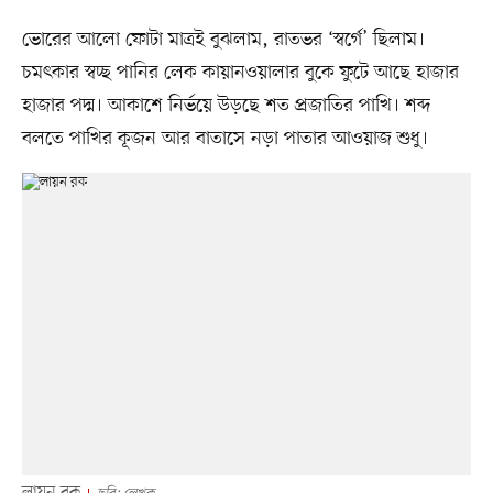
ভোরের আলো ফোটা মাত্রই বুঝলাম, রাতভর ‘স্বর্গে’ ছিলাম।
চমৎকার স্বচ্ছ পানির লেক কায়ানওয়ালার বুকে ফুটে আছে হাজার
হাজার পদ্ম। আকাশে নির্ভয়ে উড়ছে শত প্রজাতির পাখি। শব্দ
বলতে পাখির কূজন আর বাতাসে নড়া পাতার আওয়াজ শুধু।