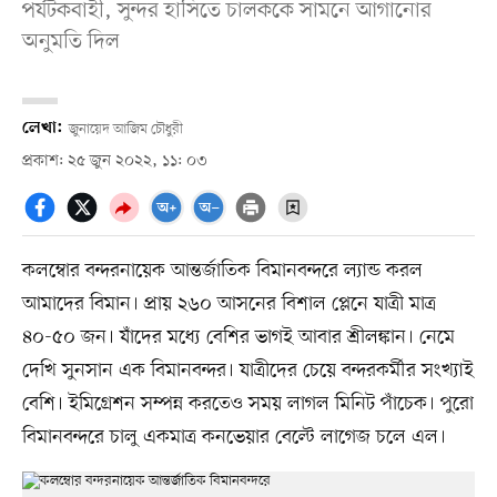
পর্যটকবাহী, সুন্দর হাসিতে চালককে সামনে আগানোর
অনুমতি দিল
লেখা:
জুনায়েদ আজিম চৌধুরী
প্রকাশ: ২৫ জুন ২০২২, ১১: ০৩
কলম্বোর বন্দরনায়েক আন্তর্জাতিক বিমানবন্দরে ল্যান্ড করল
আমাদের বিমান। প্রায় ২৬০ আসনের বিশাল প্লেনে যাত্রী মাত্র
৪০-৫০ জন। যাঁদের মধ্যে বেশির ভাগই আবার শ্রীলঙ্কান। নেমে
দেখি সুনসান এক বিমানবন্দর। যাত্রীদের চেয়ে বন্দরকর্মীর সংখ্যাই
বেশি। ইমিগ্রেশন সম্পন্ন করতেও সময় লাগল মিনিট পাঁচেক। পুরো
বিমানবন্দরে চালু একমাত্র কনভেয়ার বেল্টে লাগেজ চলে এল।