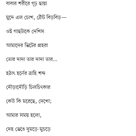
বাবার শরীরে গূঢ় ছায়া
মুদে এল চোখ, ঠোঁট বিড়বিড়—
ওই গাছটাকে দেখিস
আমাদের ভিটের প্রহরা
তোর দাদা তার দাদা তার...
হঠাৎ হর্নের ত্রাহি শব্দ
দৌড়াদৌড়ি চিলচিৎকার
কেউ কি মরেছে, দেখো;
আমার সময় হলো,
দেহ ভেঙে দুমড়ে-মুচড়ে