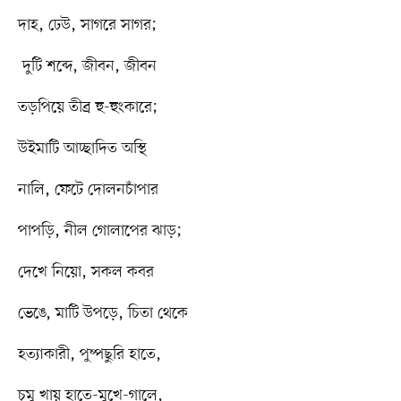
দাহ, ঢেউ, সাগরে সাগর;
দুটি শব্দে, জীবন, জীবন
তড়পিয়ে তীব্র হু-হুংকারে;
উইমাটি আচ্ছাদিত অস্থি
নালি, ফেটে দোলনচাঁপার
পাপড়ি, নীল গোলাপের ঝাড়;
দেখে নিয়ো, সকল কবর
ভেঙে, মাটি উপড়ে, চিতা থেকে
হত্যাকারী, পুষ্পছুরি হাতে,
চুমু খায় হাতে-মুখে-গালে,