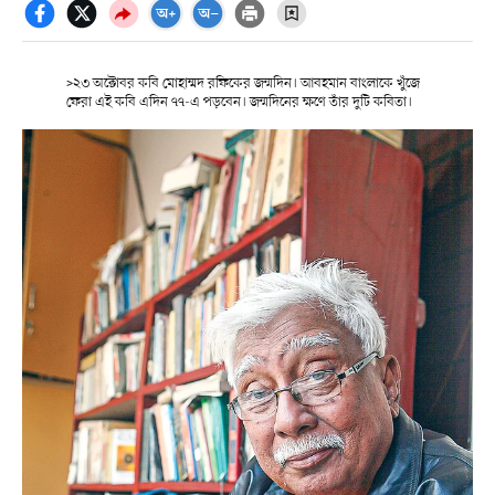
>২৩ অক্টোবর কবি মোহাম্মদ রফিকের জন্মদিন। আবহমান বাংলাকে খুঁজে
ফেরা এই কবি এদিন ৭৭-এ পড়বেন। জন্মদিনের ক্ষণে তাঁর দুটি কবিতা।