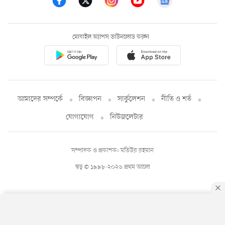
মোবাইল অ্যাপস ডাউনলোড করুন
আমাদের সম্পর্কে
বিজ্ঞাপন
সার্কুলেশন
নীতি ও শর্ত
যোগাযোগ
নিউজলেটার
সম্পাদক ও প্রকাশক: মতিউর রহমান
স্বত্ব © ১৯৯৮-২০২৬ প্রথম আলো
By using this site, you agree to our
Privacy Policy
.
OK