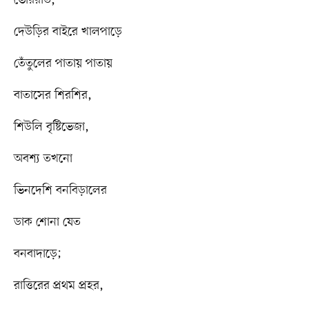
ভোররাত,
দেউড়ির বাইরে খালপাড়ে
তেঁতুলের পাতায় পাতায়
বাতাসের শিরশির,
শিউলি বৃষ্টিভেজা,
অবশ্য তখনো
ভিনদেশি বনবিড়ালের
ডাক শোনা যেত
বনবাদাড়ে;
রাত্তিরের প্রথম প্রহর,