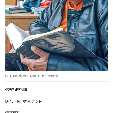
মোহাম্মদ রফিক। ছবি: খালেদ সরকার
বংশপরম্পরায়
সেই, দাদা যখন গেলেন