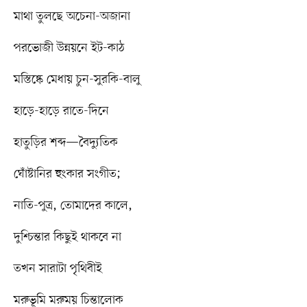
মাথা তুলছে অচেনা-অজানা
পরভোজী উন্নয়নে ইট-কাঠ
মস্তিষ্কে মেধায় চুন-সুরকি-বালু
হাড়ে-হাড়ে রাতে-দিনে
হাতুড়ির শব্দ—বৈদ্যুতিক
ঘোঁষ্টানির হুংকার সংগীত;
নাতি-পুত্র, তোমাদের কালে,
দুশ্চিন্তার কিছুই থাকবে না
তখন সারাটা পৃথিবীই
মরুভূমি মরুময় চিন্তালোক