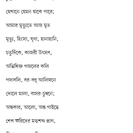
যেখানে যেমন যাকে পারে;
আমার মৃত্যুতে আজ মৃত
মৃত্যু, হিংসা, ঘৃণা, হানাহানি,
চতুর্দিকে, কাজরী উৎসব,
অভিষিক্ত গজলের কলি
পদাবলি, বর-বধূ আলিঙ্গনে
দোলে মালা, বাসর-চুম্বনে;
অন্ধকার, আলো, অন্ধ গাইছে
শেখ ফরিদের মত্তশব্দ প্রাণ,