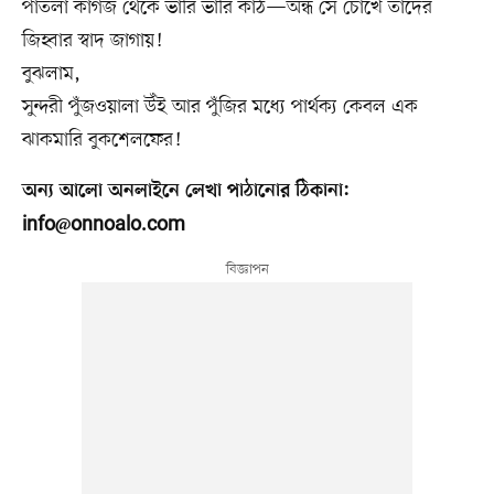
পাতলা কাগজ থেকে ভারি ভারি কাঠ—অন্ধ সে চোখে তাদের
জিহ্বার স্বাদ জাগায়!
বুঝলাম,
সুন্দরী পুঁজওয়ালা উঁই আর পুঁজির মধ্যে পার্থক্য কেবল এক
ঝাকমারি বুকশেলফের!
অন্য আলো অনলাইনে লেখা পাঠানোর ঠিকানা:
info@onnoalo.com