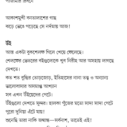
পাজামার রিবনে
আকাশমুখী বনতালাশের গাছ
ঝড়ে ভেঙে পড়েছে সে নর্দমায় আজ!
উঁই
আস্ত একটা বুকশেলফ গিলে খেয়ে ফেলেছে।
শেলফের ভেতরের বইগুলোকে খুব নিরীহ আর অসহায় লাগছে
দেখতে।
কত শত বুদ্ধির তোড়জোড়, ইতিহাসের নানা তত্ত্ব ও অন্যান্য
ভালোবাসার অসমাপ্ত আখ্যান
সব এখন উঁইয়েদের পেটে।
উঁইগুলো দেখতে সুন্দর। হালকা পুঁজের মতো সাদা সাদা পেটে
পুরো দুনিয়া এঁটে যায়!
শুনেছি তারা নাকি জন্মান্ধ—সর্বনাশ, তাতেই এই!