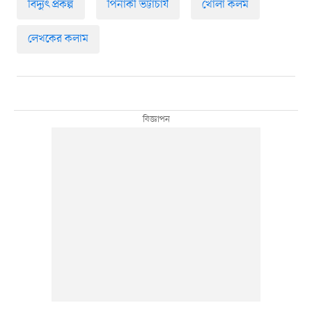
বিদ্যুৎ প্রকল্প
পিনাকী ভট্টাচার্য
খোলা কলম
লেখকের কলাম