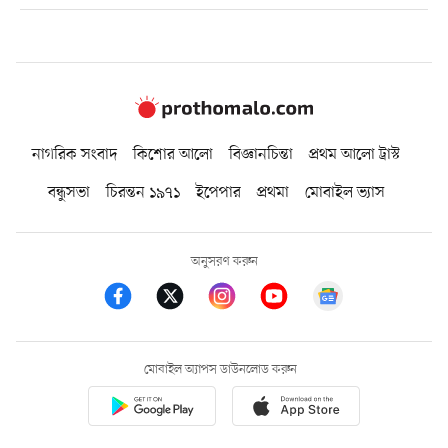
নাগরিক সংবাদ
কিশোর আলো
বিজ্ঞানচিন্তা
প্রথম আলো ট্রাস্ট
বন্ধুসভা
চিরন্তন ১৯৭১
ইপেপার
প্রথমা
মোবাইল ভ্যাস
অনুসরণ করুন
মোবাইল অ্যাপস ডাউনলোড করুন