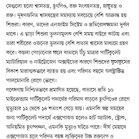
সেগুলো হলো শ্বাসতন্ত্র, হূৎপিণ্ড, রক্ত সংবহনতন্ত্র, স্নায়ুতন্ত্র ও
রক্ত। দূষণজনিত শ্বাসযন্ত্রের সমস্যায় সবচেয়ে বেশি আক্রান্ত হয়
শিশুরা। কারণ, তাদের এনজাইম সিস্টেম ও প্রতিরোধক্ষমতা দুর্বল
থাকে। এ ছাড়া শিশুরা তুলনামূলক বেশি সময় বাইরে কাটায় এবং
তারা শরীরের ওজনের তুলনায় বেশি বাতাস শ্বাসের মাধ্যমে গ্রহণ
করে। কয়লা পোড়ানোর ফলে বাতাসে উঁচু মাত্রার পার্টিকুলেট
ম্যাটারিয়াল ও নাইট্রোজেন অক্সাইডের কারণে শিশুদের ফুসফুসের
বিকাশ মারাত্মকভাবে ব্যাহত হয় এবং পরিণত বয়সে অবস্ট্রাক্টিভ
পালমোনারি রোগে ভোগে।
গবেষণায় নিশ্চিতভাবে প্রমাণিত হয়েছে, বাতাসে প্রতি ১০
মাইক্রোগ্রাম পার্টিকুলেট পদার্থের পরিমাণ বাড়লে হূৎপিণ্ডের রোগে
মৃত্যুহার ১২ থেকে ১৪ শতাংশ বেড়ে যায়। এমনকি স্বল্প সময়ের
জন্য পার্টিকুলেট পদার্থে এক্সপোজড হলেও হার্ট অ্যাটাক, স্ট্রোক,
অনিয়মিত হূৎস্পন্দন, এমনকি মৃত্যুও ঘটতে পারে। দীর্ঘ মেয়াদে
এক্সপোজড হলে পরিণত বয়স্ক ব্যক্তিদের উচ্চ রক্তচাপ ও