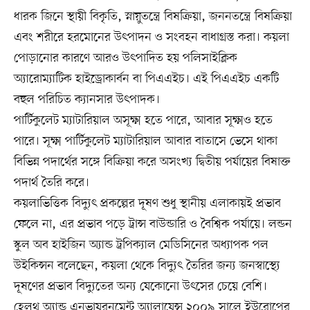
ধারক জিনে স্থায়ী বিকৃতি, স্নায়ুতন্ত্রে বিষক্রিয়া, জননতন্ত্রে বিষক্রিয়া
এবং শরীরে হরমোনের উৎপাদন ও সংবহন বাধাগ্রস্ত করা। কয়লা
পোড়ানোর কারণে আরও উৎপাদিত হয় পলিসাইক্লিক
অ্যারোম্যাটিক হাইড্রোকার্বন বা পিএএইচ। এই পিএএইচ একটি
বহুল পরিচিত ক্যানসার উৎপাদক।
পার্টিকুলেট ম্যাটারিয়াল অসূক্ষ্ম হতে পারে, আবার সূক্ষ্মও হতে
পারে। সূক্ষ্ম পার্টিকুলেট ম্যাটারিয়াল আবার বাতাসে ভেসে থাকা
বিভিন্ন পদার্থের সঙ্গে বিক্রিয়া করে অসংখ্য দ্বিতীয় পর্যায়ের বিষাক্ত
পদার্থ তৈরি করে।
কয়লাভিত্তিক বিদ্যুৎ প্রকল্পের দূষণ শুধু স্থানীয় এলাকায়ই প্রভাব
ফেলে না, এর প্রভাব পড়ে ট্রান্স বাউন্ডারি ও বৈশ্বিক পর্যায়ে। লন্ডন
স্কুল অব হাইজিন অ্যান্ড ট্রপিক্যাল মেডিসিনের অধ্যাপক পল
উইকিন্সন বলেছেন, কয়লা থেকে বিদ্যুৎ তৈরির জন্য জনস্বাস্থ্যে
দূষণের প্রভাব বিদ্যুতের অন্য যেকোনো উৎসের চেয়ে বেশি।
হেলথ অ্যান্ড এনভায়রনমেন্ট অ্যালায়েন্স ২০০৯ সালে ইউরোপের