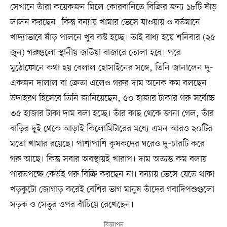
সেখানে তাঁরা কয়েকজন মিলে কোরবানিতে বিক্রির জন্য ১৮টি ষাঁড়
লালন করছেন। কিন্তু বন্যায় খামার ভেসে যাওয়ায় ও বর্তমানে
খাদ্যাভাবে ষাঁড় পালনে খুব কষ্ট হচ্ছে। তাই বাধ্য হয়ে শনিবার (২৫
জুন) গরুগুলো স্থানীয় জাউয়া বাজারে তোলা হবে। পরে
মুঠোফোনে কথা হয় বেলাল হোসাইনের সঙ্গে, তিনি জানালেন দু-
একজন দালাল বা ক্রেতা এলেও গরুর দাম অনেক কম বলছেন।
উদাহরণ হিসেবে তিনি জানিয়েছেন, ৫০ হাজার টাকার গরু সর্বোচ্চ
৩৫ হাজার টাকা দাম বলা হচ্ছে। তাঁর কাছ থেকে জানা গেল, তাঁর
বাড়ির দুই থেকে আড়াই কিলোমিটারের মধ্যে এমন আরও ২০টির
মতো খামার রয়েছে। পাশাপাশি কৃষকদের ঘরেও দু-চারটি করে
গরু আছে। কিন্তু সবার অবস্থায়ই খারাপ। দাম অত্যন্ত কম বলায়
পারতপক্ষে কেউই গরু বিক্রি করছেন না। বন্যায় ভেসে যেতে থাকা
খড়কুটো জোগাড় করেই বেশির ভাগ মানুষ তাঁদের গবাদিপশুগুলো
সড়ক ও সেতুর ওপর বাঁচিয়ে রেখেছেন।