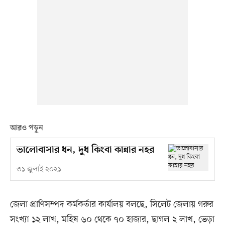
আরও পড়ুন
ভালোবাসার ধন, দুধ কিংবা কান্নার নহর
৩১ জুলাই ২০২১
জেলা প্রাণিসম্পদ কর্মকর্তার কার্যালয় বলছে, সিলেট জেলায় গরুর
সংখ্যা ১২ লাখ, মহিষ ৬০ থেকে ৭০ হাজার, ছাগল ২ লাখ, ভেড়া