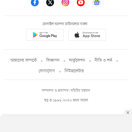
মোবাইল অ্যাপস ডাউনলোড করুন
আমাদের সম্পর্কে
বিজ্ঞাপন
সার্কুলেশন
নীতি ও শর্ত
যোগাযোগ
নিউজলেটার
সম্পাদক ও প্রকাশক: মতিউর রহমান
স্বত্ব © ১৯৯৮-২০২৬ প্রথম আলো