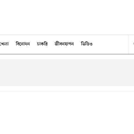
খেলা
বিনোদন
চাকরি
জীবনযাপন
ভিডিও