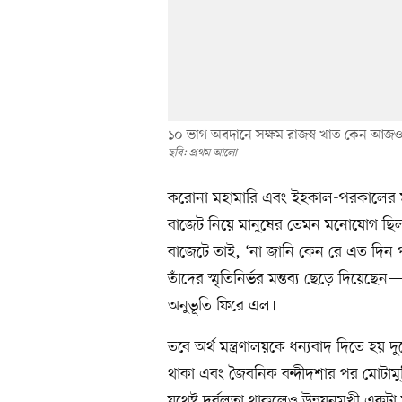
১০ ভাগ অবদানে সক্ষম রাজস্ব খাত কেন আজও সরাসরি
ছবি: প্রথম আলো
করোনা মহামারি এবং ইহকাল-পরকালের মধ্
বাজেট নিয়ে মানুষের তেমন মনোযোগ ছিল 
বাজেটে তাই, ‘না জানি কেন রে এত দিন 
তাঁদের স্মৃতিনির্ভর মন্তব্য ছেড়ে দিয়েছ
অনুভূতি ফিরে এল।
তবে অর্থ মন্ত্রণালয়কে ধন্যবাদ দিতে হয় দ
থাকা এবং জৈবনিক বন্দীদশার পর মোটামুটি
যথেষ্ট দুর্বলতা থাকলেও উন্নয়নমুখী এক