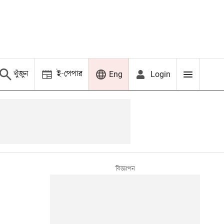
খুঁজুন
ই-পেপার
Login
Eng