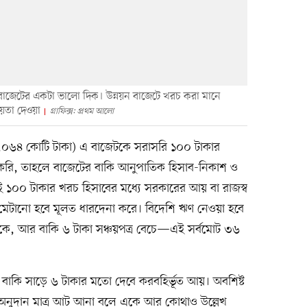
 বাজেটের একটা ভালো দিক। উন্নয়ন বাজেটে খরচ করা মানে
ায়তা দেওয়া
গ্রাফিক্স: প্রথম আলো
৮,০৬৪ কোটি টাকা) এ বাজেটকে সরাসরি ১০০ টাকার
ু করি, তাহলে বাজেটের বাকি আনুপাতিক হিসাব-নিকাশ ও
 এই ১০০ টাকার খরচ হিসাবের মধ্যে সরকারের আয় বা রাজস্ব
া মেটানো হবে মূলত ধারদেনা করে। বিদেশি ঋণ নেওয়া হবে
থেকে, আর বাকি ৬ টাকা সঞ্চয়পত্র বেচে—এই সর্বমোট ৩৬
াকি সাড়ে ৬ টাকার মতো দেবে করবহির্ভূত আয়। অবশিষ্ট
ি অনুদান মাত্র আট আনা বলে একে আর কোথাও উল্লেখ