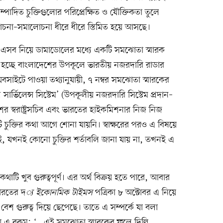
সম্পাদিত চুক্তিগুলোর পরিপ্রেক্ষিত ও যৌক্তিকতা তুলে
োচনা–সমালোচনা ধীরে ধীরে স্তিমিত হয়ে আসছে।
্জি—এসব নিয়ে ডামাডোলের মধ্যে একটি সমঝোতা স্মারক
েটি হচ্ছে বাংলাদেশের উপকূলে ভারতীয় নজরদারি রাডার
বসাইটে পাওয়া তথ্যানুযায়ী, ৭ নম্বর সমঝোতা স্মারকের
র্ভিলেন্স সিস্টেম’ (উপকূলীয় নজরদারি সিস্টেম প্রদান–
শের স্বরাষ্ট্রসচিব এবং ভারতের হাইকমিশনার নিজ নিজ
ি চুক্তির কথা আগে শোনা যায়নি। স্বাক্ষরের পরও এ বিষয়ে
বেই, যখনই কোনো চুক্তির শর্তাবলি জানা যায় না, তখনই এ
াটি খুব গুরুত্বপূর্ণ। এর অর্থ বিক্রয় হতে পারে, আবার
ভারতের দ
্য ইকোনমিক টাইমস
পত্রিকা ৮ অক্টোবর এ নিয়ে
েশ গুরুত্ব দিয়ে ছেপেছে। তাতে এ সম্পর্কে যা বলা
 এ রকম; ‘...এই সমঝোতা স্মারকের ফলে দিল্লি