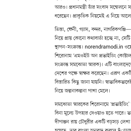
আরও। প্রধানমন্ত্রী তাঁর সংবাদ সম্মেলনে 
ধরেছেন। প্রাকৃতিক নিয়মেই এ নিয়ে আল
তিস্তা, ফেনী, গ্যাস, বন্দর, নাগরিকপঞ
নিয়ে প্রায় কোনো কথাবার্তা হচ্ছে না, স
স্থাপন–সংক্রান্ত। norendramodi.in ওয়ে
শিরোনাম ‘এমওইউ অন প্রভাইডিং কোস্টাল সা
সংক্রান্ত সমঝোতা স্মারক)। এটি বাংলাদে
দেশের পক্ষে স্বাক্ষর করেছেন। এরূপ একট
বিস্তারিত কিছু জানা যায়নি। স্বাভাবিকভা
নিয়ে জল্পনাকল্পনা পাখা মেলে।
সমঝোতা স্মারকের শিরোনামে ‘প্রভাইডিং’ কথ
বিনা মূল্যে উপহার দেওয়াও হতে পারে। 
দীপাঞ্জন রায় চৌধুরীর একটি বড়সড় লেখা ব
হয়েছে, তার বাংলা অনুবাদ করলে দঁাড়ায়