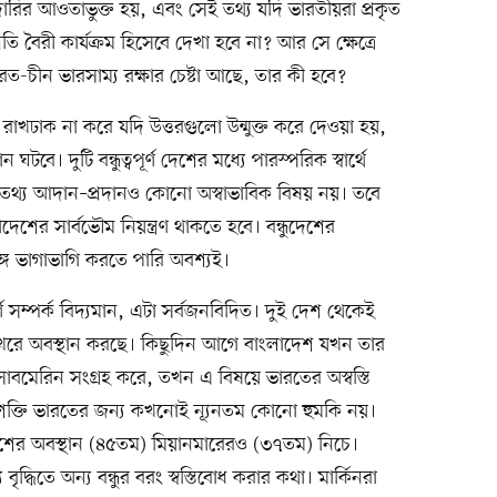
দারির আওতাভুক্ত হয়, এবং সেই তথ্য যদি ভারতীয়রা প্রকৃত
ি বৈরী কার্যক্রম হিসেবে দেখা হবে না? আর সে ক্ষেত্রে
চীন ভারসাম্য রক্ষার চেষ্টা আছে, তার কী হবে?
রাখঢাক না করে যদি উত্তরগুলো উন্মুক্ত করে দেওয়া হয়,
বে। দুটি বন্ধুত্বপূর্ণ দেশের মধ্যে পারস্পরিক স্বার্থে
ে। তথ্য আদান–প্রদানও কোনো অস্বাভাবিক বিষয় নয়। তবে
েশের সার্বভৌম নিয়ন্ত্রণ থাকতে হবে। বন্ধুদেশের
্গে ভাগাভাগি করতে পারি অবশ্যই।
র্ণ সম্পর্ক বিদ্যমান, এটা সর্বজনবিদিত। দুই দেশ থেকেই
 শিখরে অবস্থান করছে। কিছুদিন আগে বাংলাদেশ যখন তার
সাবমেরিন সংগ্রহ করে, তখন এ বিষয়ে ভারতের অস্বস্তি
 শক্তি ভারতের জন্য কখনোই ন্যূনতম কোনো হুমকি নয়।
দেশের অবস্থান (৪৫তম) মিয়ানমারেরও (৩৭তম) নিচে।
্য বৃদ্ধিতে অন্য বন্ধুর বরং স্বস্তিবোধ করার কথা। মার্কিনরা