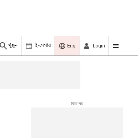
খুঁজুন
ই-পেপার
Login
Eng