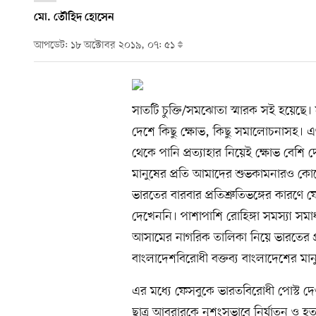
মো. তৌহিদ হোসেন
আপডেট: ১৮ অক্টোবর ২০১৯, ০৭: ৫১
সাতটি চুক্তি/সমঝোতা স্মারক সই হয়েছে। 
দেশে কিছু ক্ষোভ, কিছু সমালোচনাসহ। এগ
থেকে পানি প্রত্যাহার নিয়েই ক্ষোভ বেশি 
মানুষের প্রতি আমাদের শুভকামনারও কোন
ভারতের বারবার প্রতিশ্রুতিভঙ্গের কারণ
দেখেননি। পাশাপাশি রোহিঙ্গা সমস্যা সম
আসামের নাগরিক তালিকা নিয়ে ভারতের প্রধ
বাংলাদেশবিরোধী বক্তব্য বাংলাদেশের মান
এর মধ্যে ফেসবুকে ভারতবিরোধী পোস্ট দেও
ছাত্র আবরারকে নৃশংসভাবে নির্যাতন ও হ