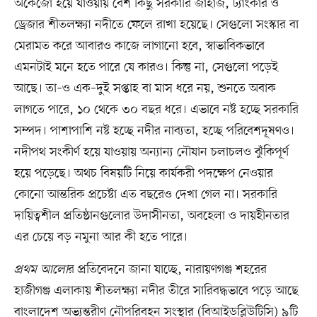
অকেজো হয়ে যাওয়ায় বেশ কিছু সরকারি জাহাজ, ট্যাংকার ও
ড্রেজার শীতলক্ষ্যা নদীতে ফেলে রাখা হয়েছে। সেগুলো সংস্কার বা
মেরামত করে আবারও কাজে লাগানো হবে, স্বাভাবিকভাবে
এমনটাই মনে হতে পারে যে কারও। কিন্তু না, সেগুলো পড়েই
আছে। তা–ও এক–দুই সপ্তাহ বা মাস ধরে নয়, শুনতে অবাক
লাগতে পারে, ১০ থেকে ৩০ বছর ধরে। এভাবে নষ্ট হচ্ছে সরকারি
সম্পদ। পাশাপাশি নষ্ট হচ্ছে নদীর নাব্যতা, হচ্ছে পরিবেশদূষণও।
নদীপথ সংকীর্ণ হয়ে যাওয়ায় অন্যান্য নৌযান চলাচলও ঝুঁকিপূর্ণ
হয়ে পড়েছে। অথচ বিষয়টি নিয়ে কার্যকরী পদক্ষেপ নেওয়ার
কোনো আন্তরিক প্রচেষ্টা এত বছরেও দেখা গেল না। সরকারি
দায়িত্বশীল প্রতিষ্ঠানগুলোর উদাসীনতা, অবহেলা ও দায়হীনতার
এর চেয়ে বড় নমুনা আর কী হতে পারে।
প্রথম আলো
র প্রতিবেদনে জানা যাচ্ছে, নারায়ণগঞ্জ শহরের
হাজীগঞ্জ এলাকায় শীতলক্ষ্যা নদীর তীরে সারিবদ্ধভাবে পড়ে আছে
বাংলাদেশ অভ্যন্তরীণ নৌপরিবহন সংস্থার (বিআইডব্লিউটিসি) ৯টি