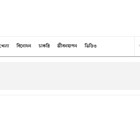
খেলা
বিনোদন
চাকরি
জীবনযাপন
ভিডিও