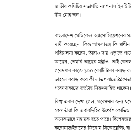
জাতীয় কমিটির সভাপতি ন্যাশনাল ইনস্ট
দ্বীন মোহাম্মদ।
বাংলাদেশ মেডিকেল অ্যাসোসিয়েশনের মহা
দায়ী করেছেন। কিন্তু আমলাতন্ত্র কি স্বাধী
পরিচালনা করেন, তাঁরাও দায় এড়াতে পারেন 
আছেন, তেমনি আছেন মন্ত্রীও। তাই কেব
গবেষণার কাজে ১০০ কোটি টাকা বরাদ্দ কর
তাহলে বরাদ্দ করে কী লাভ? বাজেটপ্রণেতার
গবেষণাকাজে ততটাই নিরুৎসাহিত থাকেন
কিন্তু এবার দেখা গেল, গবেষণার জন্য যথ
কে? তাঁরা কি জবাবদিহির ঊর্ধ্বে? কোভিড
অনেকভাবে সহায়ক হতে পারে। বিশেষজ্ঞরা
করোনাভাইরাসের জিনোম সিকোয়েন্সিং বা জিন