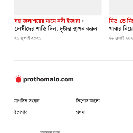
বদ্ধ জলাশয়ের নামে নদী ইজারা
মিড–ডে মিল
দোষীদের শাস্তি দিন, দৃষ্টান্ত স্থাপন করুন
খাবার নিয়ে
২৬ জুলাই ২০২৬
২৬ জুলাই ২০
নাগরিক সংবাদ
কিশোর আলো
ইপেপার
প্রথমা
অনুসরণ করুন