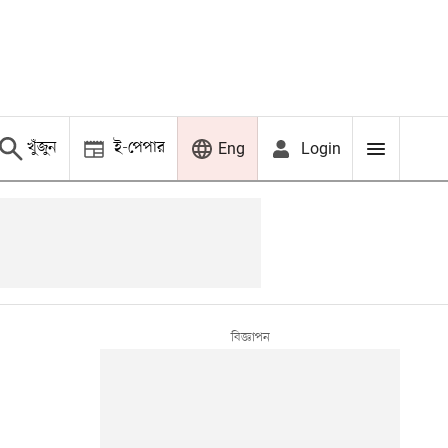
খুঁজুন
ই-পেপার
Login
Eng