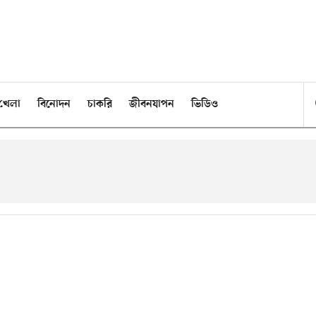
খেলা
বিনোদন
চাকরি
জীবনযাপন
ভিডিও