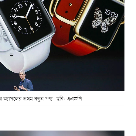
ারে অ্যাপলের প্রথম নতুন পণ্য। ছবি: এএফপি