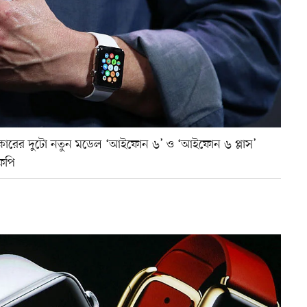
আকারের দুটো নতুন মডেল ‘আইফোন ৬’ ও ‘আইফোন ৬ প্লাস’
এফপি