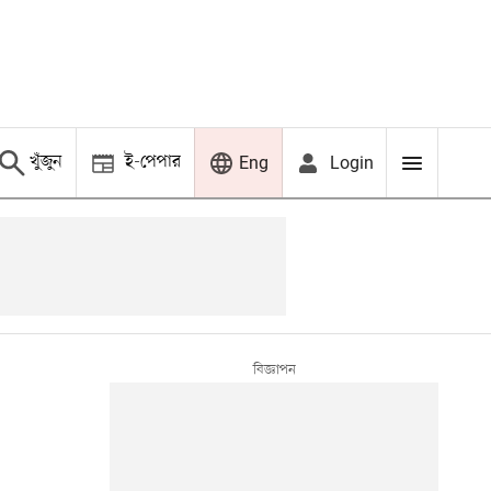
খুঁজুন
ই-পেপার
Login
Eng