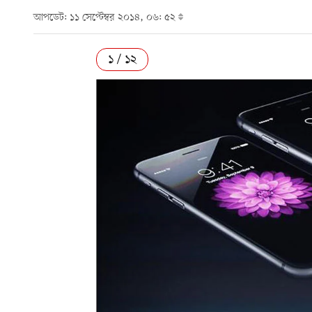
আপডেট: ১১ সেপ্টেম্বর ২০১৪, ০৬: ৫২
১ / ১২