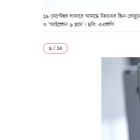
১৯ সেপ্টেম্বর বাজারে আসছে উন্নততর স্ক্রিন
ও ‘আইফোন ৬ প্লাস’। ছবি: এএফপি
৬ / ১২