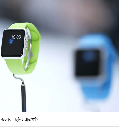
িন ডলার। ছবি: এএফপি