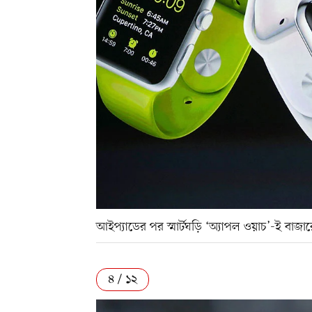
আইপ্যাডের পর স্মার্টঘড়ি ‘অ্যাপল ওয়াচ’-ই বাজ
৪ / ১২