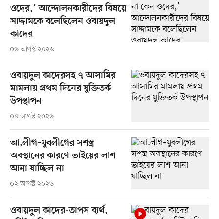
ওদের,’ আন্দোলনকারীদের বিষয়ে
সাদ্দামকে বলেছিলেন ওবায়দুল
কাদের
০৬ আগস্ট ২০২৬
ওবায়দুল কাদেরসহ ৭ আসামির
মামলায় প্রথম দিনের যুক্তিতর্ক
উপস্থাপন
০৪ আগস্ট ২০২৬
আ.লীগ–যুবলীগের সশস্ত্র
অবস্থানের কারণে ভাইয়ের লাশ
আনা যাচ্ছিল না
০২ আগস্ট ২০২৬
ওবায়দুল কাদের-তাপস ব্যর্থ,