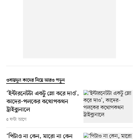
ওবায়দুল কাদের নিয়ে আরও পড়ুন
‘ইন্টারনেটটা একটু স্লো করে দাও’,
কাদের-পলকের কথোপকথন
ট্রাইব্যুনালে
৫ ঘণ্টা আগে
‘পিটাও না কেন, মারো না কেন