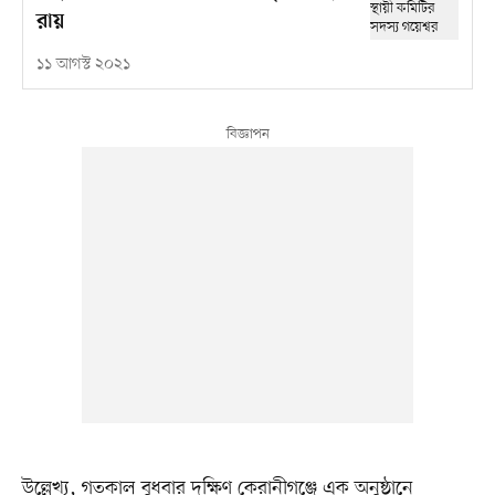
রায়
১১ আগস্ট ২০২১
উল্লেখ্য, গতকাল বুধবার দক্ষিণ কেরানীগঞ্জে এক অনুষ্ঠানে