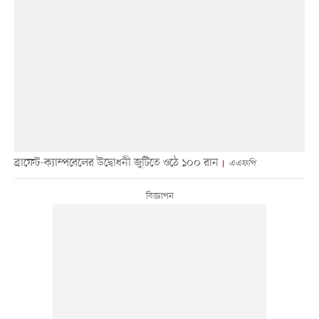
ব্রাফেট-ক্যাম্পবেলের উদ্বোধনী জুটিতে ওঠে ১০০ রান
এএফপি