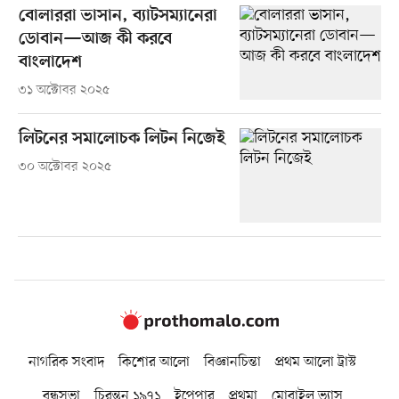
বোলাররা ভাসান, ব্যাটসম্যানেরা
ডোবান—আজ কী করবে
বাংলাদেশ
৩১ অক্টোবর ২০২৫
লিটনের সমালোচক লিটন নিজেই
৩০ অক্টোবর ২০২৫
নাগরিক সংবাদ
কিশোর আলো
বিজ্ঞানচিন্তা
প্রথম আলো ট্রাস্ট
বন্ধুসভা
চিরন্তন ১৯৭১
ইপেপার
প্রথমা
মোবাইল ভ্যাস