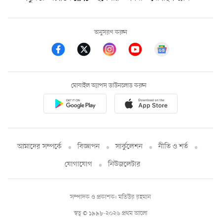
অনুসরণ করুন
মোবাইল অ্যাপস ডাউনলোড করুন
আমাদের সম্পর্কে
বিজ্ঞাপন
সার্কুলেশন
নীতি ও শর্ত
যোগাযোগ
নিউজলেটার
সম্পাদক ও প্রকাশক: মতিউর রহমান
স্বত্ব © ১৯৯৮-২০২৬ প্রথম আলো