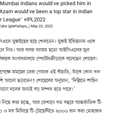
. Mumbai Indians would've picked him in
zam would've been a top star in Indian
r League"
#IPL2022
Zake (@ArfaSays_)
May 23, 2022
ে মুম্বাইয়ের হয়ে খেলতেন। মুম্বাই ইন্ডিয়ানস ওকে
ে দলে নিত। আর বাবর আজম হতো আইপিএলের মূল
য়ক সংবাদমাধ্যম স্পোর্টসক্রীড়াকে বলেছেন শোয়েব।
পেক্ষে সময়ের সেরা পেসার এই বাঁহাতি, তাঁকে কোন দল
ি আলো ছড়াতেন? শোয়েবের অনুমান, ‘দিল্লিতে শাহিন
োনো দলের জন্যই বড় সম্পদ হতে পারে।’
ামেন্ট নিয়ে কথা হচ্ছে, আর সেখানে গত বছরে আন্তর্জাতিক টি-
০০০ ও সব মিলিয়ে টি-টোয়েন্টিতে ২০০০ রান করা মোহাম্মদ