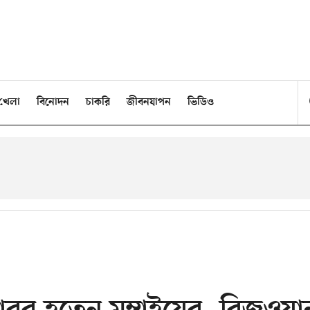
খেলা
বিনোদন
চাকরি
জীবনযাপন
ভিডিও