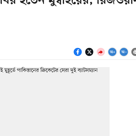
র হতেন মুম্বাইয়ের, রিজওয়া