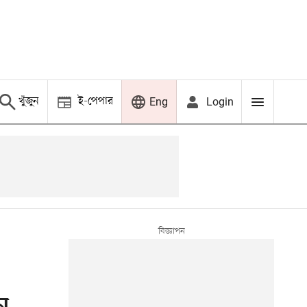
খুঁজুন
ই-পেপার
Login
Eng