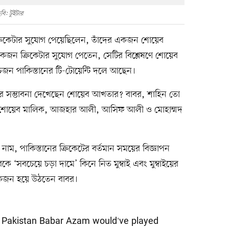
বি: টুইটার
রিকেটার সুযোগ পেয়েছিলেন, তাঁদের একজন শোয়েব
জন ক্রিকেটার সুযোগ পেতেন, সেটির বিশ্লেষণে শোয়েব
চজন পাকিস্তানের টি-টোয়েন্টি দলে আছেন।
সম্ভাবনা দেখেছেন শোয়েব আখতার? বাবর, শাহিন তো
শোয়েব মালিক, আজহার আলী, আসিফ আলী ও মোহাম্মদ
াম, পাকিস্তানের ক্রিকেটের বর্তমান সময়ের বিজ্ঞাপন
ে ‘সবচেয়ে চড়া দামে’ কিনে নিত মুম্বাই এবং মুম্বাইয়ের
কজন হয়ে উঠতেন বাবর।
f Pakistan Babar Azam would've played