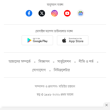
অনুসরণ করুন
মোবাইল অ্যাপস ডাউনলোড করুন
আমাদের সম্পর্কে
বিজ্ঞাপন
সার্কুলেশন
নীতি ও শর্ত
যোগাযোগ
নিউজলেটার
সম্পাদক ও প্রকাশক: মতিউর রহমান
স্বত্ব © ১৯৯৮-২০২৬ প্রথম আলো