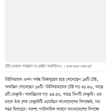
টেস্ট খেলতে পারবেন না ক্রেইগ আরভিনও।
প্রথম আলো ফাইল ছবি
উইলিয়ামস এখন পর্যন্ত জিম্বাবুয়ের হয়ে খেলেছেন ১৪টি টেস্ট,
আরভিন খেলেছেন ১৮টি। উইলিয়ামসের টেস্ট গড় ৪১.৩৬, আছে
৪টি সেঞ্চুরি। আরভিনের গড় ৩৫.৫২, আছে তিনটি সেঞ্চুরি। এর
মাঝে তাঁর শেষ সেঞ্চুরিটি এসেছিল বাংলাদেশের বিপক্ষেই, গত
বছর মিরপুরে। অবশ্য পারিবারিক কারণে বাংলাদেশের বিপক্ষে