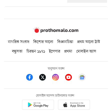
নাগরিক সংবাদ
কিশোর আলো
বিজ্ঞানচিন্তা
প্রথম আলো ট্রাস্ট
বন্ধুসভা
চিরন্তন ১৯৭১
ইপেপার
প্রথমা
মোবাইল ভ্যাস
অনুসরণ করুন
মোবাইল অ্যাপস ডাউনলোড করুন