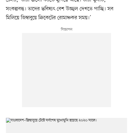
টেলর, ‘তারা ভালো করতে মুখিয়ে আছে। তারা ক্ষুধার্ত,
সংকল্পবদ্ধ। তাদের ভবিষ্যৎ বেশ উজ্জ্বল দেখতে পাচ্ছি। সব
মিলিয়ে জিম্বাবুয়ে ক্রিকেটের রোমাঞ্চকর সময়।’