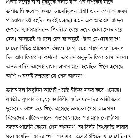
একটি দলের লাল টুকটুকে বলটি মাত্র এক দশকের মাঝে
ভাগাভাগি করে আক্রমণে নেমেছিলেন এঁরা! এমন পেস আক্রমণ
পাওয়ার চেষ্টা বহুদিন ধরেই চলছে। এমন এক আক্রমণ যাদের
দেখলে ব্যাটসম্যানদের শিরদাঁড়া বেয়ে ভয়ের চোরা স্রোত বয়ে
যেত। অজান্তেই পা চলে যেত ব্যাকফুটে। স্টান্স নেওয়ার আগে
দেহের বিভিন্ন প্রান্তের গার্ডগুলো দেখা হতো পরখ করে। সেসব
দিন আর ফিরবে না কখনো। তবে সে অনুভূতি ফিরে আসা সম্ভব।
অন্তত কদিন আগেই ব্রায়ান লারার মনে হয়েছিল ফিরে এসেছে
আশি ও নব্বই দশকের সে পেস আক্রমণ।
ভারত দল কিছুদিন আগেই ওয়েস্ট ইন্ডিজ সফর করে এসেছে।
যশপ্রীত বুমরার নেতৃত্বে ক্যারিবীয় ব্যাটসম্যানদের আজীবনের
দুঃস্বপ্নের অংশ হয়ে ফিরে এসেছে ভারতের পেস আক্রমণ।
নিজেদের মাটিতে তাদের এভাবে ম্যাচের পর ম্যাচ কোণঠাসা
করতে পারেনি কোনো পেস আক্রমণ। ক্যারিবীয় কিংবদন্তি লারার
মনে হয়েছিল এদের খেলা অসম্ভব, ‘ওয়েস্ট ইন্ডিজে যা দেখেছিলাম