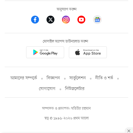
অনুসরণ করুন
মোবাইল অ্যাপস ডাউনলোড করুন
আমাদের সম্পর্কে
বিজ্ঞাপন
সার্কুলেশন
নীতি ও শর্ত
যোগাযোগ
নিউজলেটার
সম্পাদক ও প্রকাশক: মতিউর রহমান
স্বত্ব © ১৯৯৮-২০২৬ প্রথম আলো