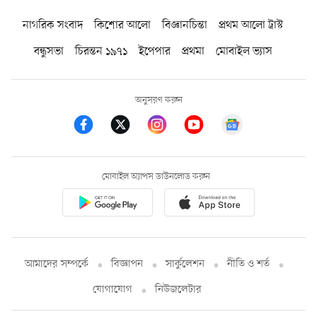
নাগরিক সংবাদ
কিশোর আলো
বিজ্ঞানচিন্তা
প্রথম আলো ট্রাস্ট
বন্ধুসভা
চিরন্তন ১৯৭১
ইপেপার
প্রথমা
মোবাইল ভ্যাস
অনুসরণ করুন
মোবাইল অ্যাপস ডাউনলোড করুন
আমাদের সম্পর্কে
বিজ্ঞাপন
সার্কুলেশন
নীতি ও শর্ত
যোগাযোগ
নিউজলেটার