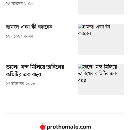
২৪ নভেম্বর ২০২৫
হামজা একা কী করবেন
১৫ নভেম্বর ২০২৫
ভালো–মন্দ মিলিয়ে তাবিথের
কমিটির এক বছর
২৭ অক্টোবর ২০২৫