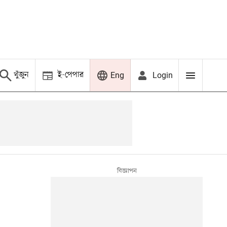
খুঁজুন
ই-পেপার
Login
Eng