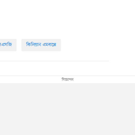
িএসজি
কিলিয়ান এমবাপ্পে