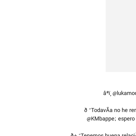
âªï¸
@lukamod
ð "TodavÃ­a no he 
@KMbappe
; espero
ð± "Tenemos buena relac