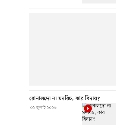
রোনালদো না মদরিচ, কার বিদায়?
০২ জুলাই ২০২৬