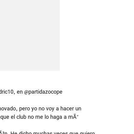
ric10
, en
@partidazocope
renovado, pero yo no voy a hacer un
 que el club no me lo haga a mÃ­"
iÃ³n. He dicho muchas veces que quiero