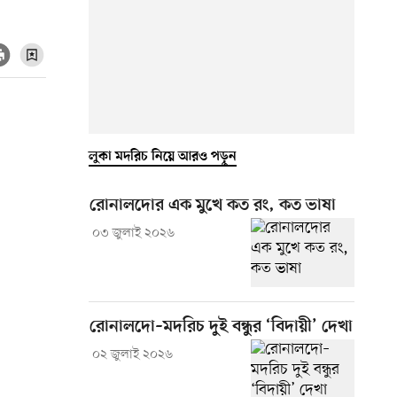
লুকা মদরিচ নিয়ে আরও পড়ুন
রোনালদোর এক মুখে কত রং, কত ভাষা
০৩ জুলাই ২০২৬
রোনালদো–মদরিচ দুই বন্ধুর ‘বিদায়ী’ দেখা
০২ জুলাই ২০২৬