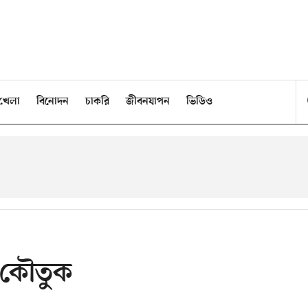
খেলা
বিনোদন
চাকরি
জীবনযাপন
ভিডিও
র কৌতুক