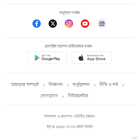
অনুসরণ করুন
মোবাইল অ্যাপস ডাউনলোড করুন
আমাদের সম্পর্কে
বিজ্ঞাপন
সার্কুলেশন
নীতি ও শর্ত
যোগাযোগ
নিউজলেটার
সম্পাদক ও প্রকাশক: মতিউর রহমান
স্বত্ব © ১৯৯৮-২০২৬ প্রথম আলো