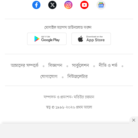
মোবাইল অ্যাপস ডাউনলোড করুন
আমাদের সম্পর্কে
বিজ্ঞাপন
সার্কুলেশন
নীতি ও শর্ত
যোগাযোগ
নিউজলেটার
সম্পাদক ও প্রকাশক: মতিউর রহমান
স্বত্ব © ১৯৯৮-২০২৬ প্রথম আলো