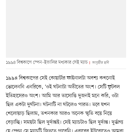
১৯৯৪ বিশ্বকাপে স্পেন–ইতালির মধ্যকার সেই ম্যাচ
সংগৃহীত ছবি
১৯৯৪ বিশ্বকাপের সেই কোয়ার্টার ফাইনালটা অবশ্য কখনোই
ভোলেননি এনরিকে, ‘ওই ঘটনাটা অতীতের অংশ। সেটি ফুটবল
ইতিহাসেরও অংশ। আমি আর তাসোত্তি দুজনই মনে করি, ওটা
ছিল একটা দুর্ঘটনা। ঘটনাটি না ঘটলেও পারত। তবে যখন
খেলোয়াড় ছিলাম, তখনকার আরও অনেক স্মৃতি বয়ে নিয়ে
বেড়াচ্ছি। সময়টা ছিল দুর্দান্তই। সেই ম্যাচটাও ছিল দুর্দান্ত। দুর্ভাগ্য
যে স্পেন সে ম্যাচটি জিততে পারেনি। এবারের ইউরোতেও আমরা