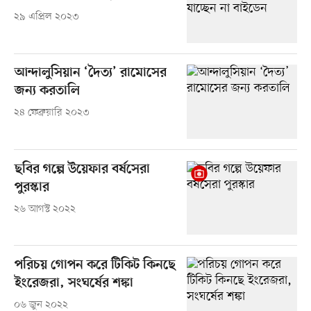
২৯ এপ্রিল ২০২৩
আন্দালুসিয়ান ‘দৈত্য’ রামোসের
জন্য করতালি
২৪ ফেব্রুয়ারি ২০২৩
ছবির গল্পে উয়েফার বর্ষসেরা
পুরস্কার
২৬ আগস্ট ২০২২
পরিচয় গোপন করে টিকিট কিনছে
ইংরেজরা, সংঘর্ষের শঙ্কা
০৬ জুন ২০২২