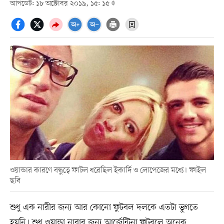
আপডেট: ১৮ অক্টোবর ২০১৯, ১৫: ১৫
ওয়ান্ডার কারণে বন্ধুত্বে ফাটল ধরেছিল ইকার্দি ও লোপেজের মধ্যে। ফাইল
ছবি
শুধু এক নারীর জন্য আর কোনো ফুটবল দলকে এতটা ভুগতে
হয়নি। শুধু ওয়ান্ডা নারার জন্য আর্জেন্টিনা ফুটবলে অনেক