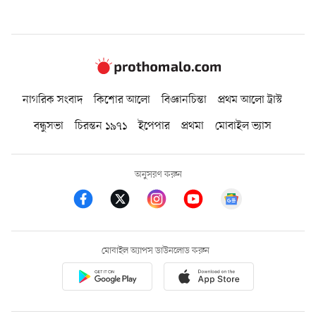
নাগরিক সংবাদ
কিশোর আলো
বিজ্ঞানচিন্তা
প্রথম আলো ট্রাস্ট
বন্ধুসভা
চিরন্তন ১৯৭১
ইপেপার
প্রথমা
মোবাইল ভ্যাস
অনুসরণ করুন
মোবাইল অ্যাপস ডাউনলোড করুন