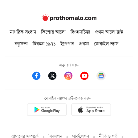
নাগরিক সংবাদ
কিশোর আলো
বিজ্ঞানচিন্তা
প্রথম আলো ট্রাস্ট
বন্ধুসভা
চিরন্তন ১৯৭১
ইপেপার
প্রথমা
মোবাইল ভ্যাস
অনুসরণ করুন
মোবাইল অ্যাপস ডাউনলোড করুন
আমাদের সম্পর্কে
বিজ্ঞাপন
সার্কুলেশন
নীতি ও শর্ত