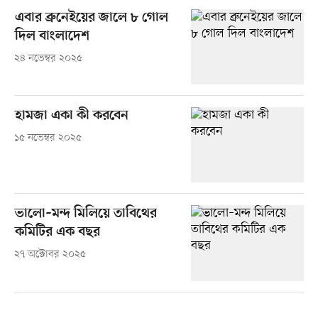
এবার ব্রুনেইয়ের জালে ৮ গোল
দিল বাংলাদেশ
২৪ নভেম্বর ২০২৫
হামজা একা কী করবেন
১৫ নভেম্বর ২০২৫
ভালো–মন্দ মিলিয়ে তাবিথের
কমিটির এক বছর
২৭ অক্টোবর ২০২৫