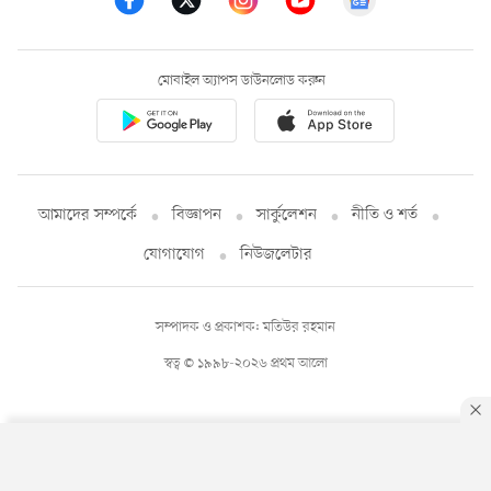
মোবাইল অ্যাপস ডাউনলোড করুন
আমাদের সম্পর্কে
বিজ্ঞাপন
সার্কুলেশন
নীতি ও শর্ত
যোগাযোগ
নিউজলেটার
সম্পাদক ও প্রকাশক: মতিউর রহমান
স্বত্ব © ১৯৯৮-২০২৬ প্রথম আলো
By using this site, you agree to our
Privacy Policy
.
OK