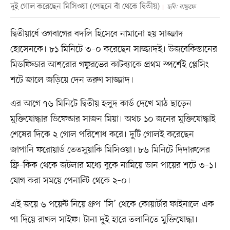
দুই গোল করেছেন মিসিওয়া (পেছনে বাঁ থেকে দ্বিতীয়)
ছবি: বাফুফে
দ্বিতীয়ার্ধে ওগবাগের বদলি হিসেবে নামানো হয় সাজ্জাদ
হোসেনকে। ৮১ মিনিটে ৩–০ করেছেন সাজ্জাদই। উজবেকিস্তানের
মিডফিল্ডার আশরোর গফুরভের কাটব্যাকে প্রথম স্পর্শেই প্লেসিং
শটে জালে জড়িয়ে দেন তরুণ সাজ্জাদ।
এর আগে ৭৬ মিনিটে দ্বিতীয় হলুদ কার্ড দেখে মাঠ ছাড়েন
মুক্তিযোদ্ধার ডিফেন্ডার সাজন মিয়া। অথচ ১০ জনের মুক্তিযোদ্ধাই
শেষের দিকে ২ গোল পরিশোধ করে। দুটি গোলই করেছেন
জাপানি ফরোয়ার্ড তেতসুয়াকি মিসিওয়া। ৮৬ মিনিটে দিদারুলের
ফ্রি–কিক থেকে জটলার মধ্যে বুকে নামিয়ে ডান পায়ের শটে ৩–১।
যোগ করা সময়ে পেনাল্টি থেকে ২–০।
এই জয়ে ৬ পয়েন্ট নিয়ে গ্রুপ ‘সি’ থেকে কোয়ার্টার ফাইনালে এক
পা দিয়ে রাখল সাইফ। টানা দুই হারে তলানিতে মুক্তিযোদ্ধা।