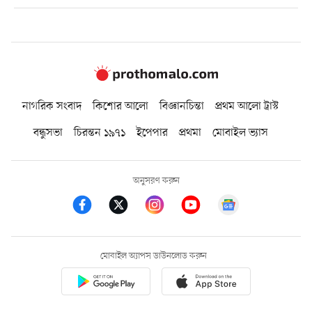
নাগরিক সংবাদ
কিশোর আলো
বিজ্ঞানচিন্তা
প্রথম আলো ট্রাস্ট
বন্ধুসভা
চিরন্তন ১৯৭১
ইপেপার
প্রথমা
মোবাইল ভ্যাস
অনুসরণ করুন
মোবাইল অ্যাপস ডাউনলোড করুন