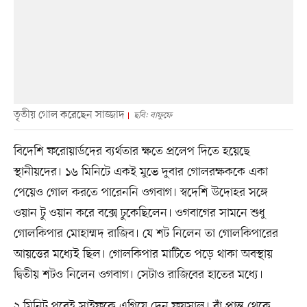
তৃতীয় গোল করেছেন সাজ্জাদ
ছবি: বাফুফে
বিদেশি ফরোয়ার্ডদের ব্যর্থতার ক্ষতে প্রলেপ দিতে হয়েছে
স্থানীয়দের। ১৬ মিনিটে একই মুভে দুবার গোলরক্ষককে একা
পেয়েও গোল করতে পারেননি ওগবাগ। স্বদেশি উদোহর সঙ্গে
ওয়ান টু ওয়ান করে বক্সে ঢুকেছিলেন। ওগবাগের সামনে শুধু
গোলকিপার মোহাম্মদ রাজিব। যে শট নিলেন তা গোলকিপারের
আয়ত্তের মধ্যেই ছিল। গোলকিপার মাটিতে পড়ে থাকা অবস্থায়
দ্বিতীয় শটও নিলেন ওগবাগ। সেটাও রাজিবের হাতের মধ্যে।
২ মিনিট পরেই সাইফকে এগিয়ে দেন ফয়সাল। বাঁ প্রান্ত থেকে