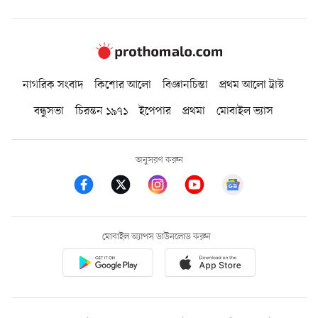
নাগরিক সংবাদ
কিশোর আলো
বিজ্ঞানচিন্তা
প্রথম আলো ট্রাস্ট
বন্ধুসভা
চিরন্তন ১৯৭১
ইপেপার
প্রথমা
মোবাইল ভ্যাস
অনুসরণ করুন
মোবাইল অ্যাপস ডাউনলোড করুন