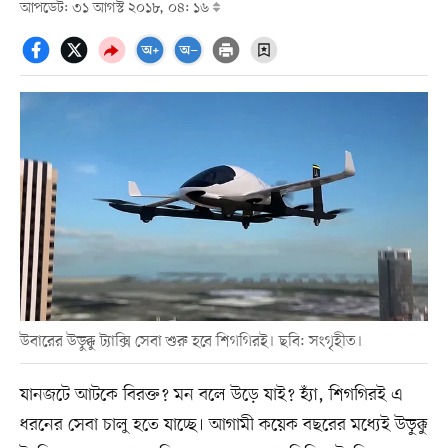
আপডেট: ৩১ আগস্ট ২০১৮, ০৪: ১৬
উবারের উড়ুক্কু ট্যাক্সি সেবা শুরু হবে শিগগিরই। ছবি: সংগৃহীত।
যানজটে আটকে বিরক্ত? মন বলে উড়ে যাই? হ্যাঁ, শিগগিরই এ
ধরনের সেবা চালু হতে যাচ্ছে। আগামী কয়েক বছরের মধ্যেই উড়ুক্কু