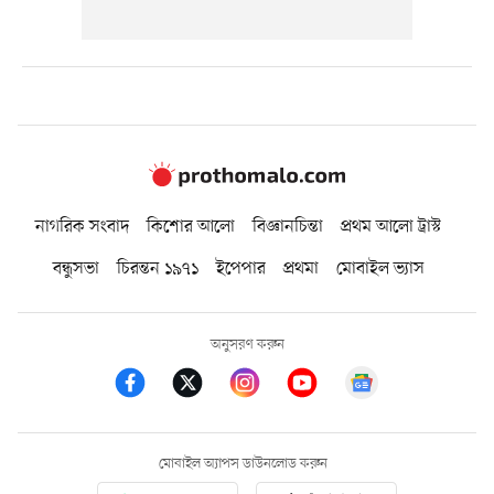
নাগরিক সংবাদ
কিশোর আলো
বিজ্ঞানচিন্তা
প্রথম আলো ট্রাস্ট
বন্ধুসভা
চিরন্তন ১৯৭১
ইপেপার
প্রথমা
মোবাইল ভ্যাস
অনুসরণ করুন
মোবাইল অ্যাপস ডাউনলোড করুন