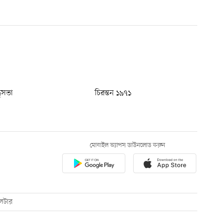
ধুসভা
চিরন্তন ১৯৭১
মোবাইল অ্যাপস ডাউনলোড করুন
েটার