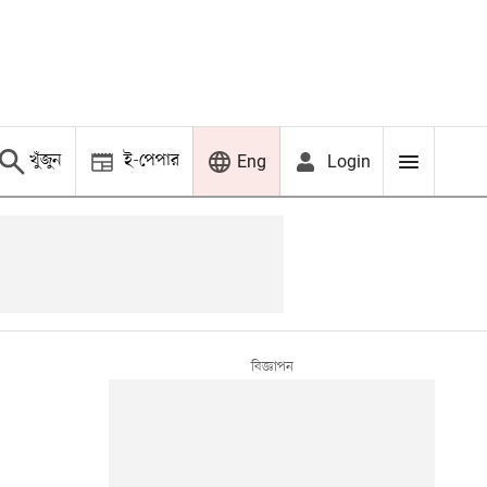
খুঁজুন
ই-পেপার
Login
Eng