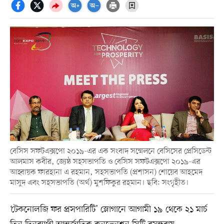
বেসিস সফটএক্সপো ২০১৯-এর এক সংবাদ সম্মেলনে বেসিসের প্রেসিডেন্ট
আলমাস কবীর, জ্যেষ্ঠ সহসভাপতি ও বেসিস সফটএক্সপো ২০১৯-এর
আহ্বায়ক ফারহানা এ রহমান, সহসভাপতি (প্রশাসন) শোয়েব আহমেদ
মাসুদ এবং সহসভাপতি (অর্থ) মুশফিকুর রহমান। ছবি: সংগৃহীত।
‘টেকনোলজি ফর প্রসপারিটি’ স্লোগানে আগামী ১৯ থেকে ২১ মার্চ