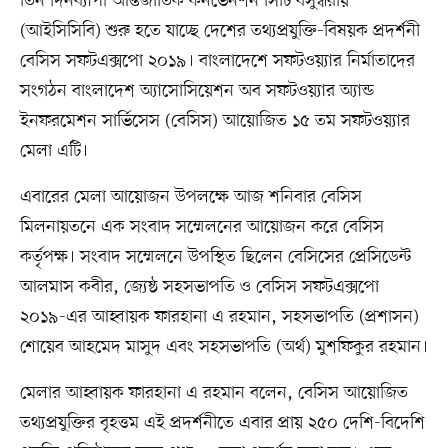
তিন দিনব্যাপী আন্তর্জাতিক কনভেনশন সিটি বসুন্ধরায়
(আইসিসিবি) শুরু হতে যাচ্ছে দেশের তথ্যপ্রযুক্তি-বিষয়ক প্রদর্শনী
বেসিস সফটএক্সপো ২০১৯। বাংলাদেশে সফটওয়্যার নির্মাতাদের
সংগঠন বাংলাদেশ অ্যাসোসিয়েশন অব সফটওয়্যার অ্যান্ড
ইনফরমেশন সার্ভিসেস (বেসিস) আয়োজিত ১৫ তম সফটওয়্যার
মেলা এটি।
এবারের মেলা আয়োজন উপলক্ষে আজ শনিবার বেসিস
মিলনায়তনে এক সংবাদ সম্মেলনের আয়োজন করে বেসিস
কর্তৃপক্ষ। সংবাদ সম্মেলনে উপস্থিত ছিলেন বেসিসের প্রেসিডেন্ট
আলমাস কবীর, জ্যেষ্ঠ সহসভাপতি ও বেসিস সফটএক্সপো
২০১৯-এর আহ্বায়ক ফারহানা এ রহমান, সহসভাপতি (প্রশাসন)
শোয়েব আহমেদ মাসুদ এবং সহসভাপতি (অর্থ) মুশফিকুর রহমান।
মেলার আহ্বায়ক ফারহানা এ রহমান বলেন, বেসিস আয়োজিত
তথ্যপ্রযুক্তির বৃহত্তম এই প্রদর্শনীতে এবার প্রায় ২৫০ দেশি-বিদেশি