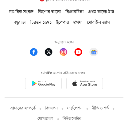
নাগরিক সংবাদ
কিশোর আলো
বিজ্ঞানচিন্তা
প্রথম আলো ট্রাস্ট
বন্ধুসভা
চিরন্তন ১৯৭১
ইপেপার
প্রথমা
মোবাইল ভ্যাস
অনুসরণ করুন
মোবাইল অ্যাপস ডাউনলোড করুন
আমাদের সম্পর্কে
বিজ্ঞাপন
সার্কুলেশন
নীতি ও শর্ত
যোগাযোগ
নিউজলেটার