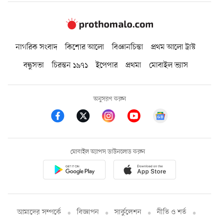
নাগরিক সংবাদ
কিশোর আলো
বিজ্ঞানচিন্তা
প্রথম আলো ট্রাস্ট
বন্ধুসভা
চিরন্তন ১৯৭১
ইপেপার
প্রথমা
মোবাইল ভ্যাস
অনুসরণ করুন
মোবাইল অ্যাপস ডাউনলোড করুন
আমাদের সম্পর্কে
বিজ্ঞাপন
সার্কুলেশন
নীতি ও শর্ত