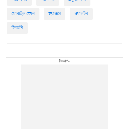
মোবাইল ফোন
হুয়াওয়ে
ওয়ালটন
সিম্ফনি