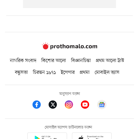
নাগরিক সংবাদ
কিশোর আলো
বিজ্ঞানচিন্তা
প্রথম আলো ট্রাস্ট
বন্ধুসভা
চিরন্তন ১৯৭১
ইপেপার
প্রথমা
মোবাইল ভ্যাস
অনুসরণ করুন
মোবাইল অ্যাপস ডাউনলোড করুন