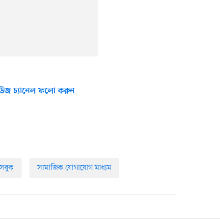
উজ চ্যানেল ফলো করুন
সবুক
সামাজিক যোগাযোগ মাধ্যম