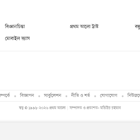
বিজ্ঞানচিন্তা
প্রথম আলো ট্রাস্ট
বন্
মোবাইল ভ্যাস
্পর্কে
বিজ্ঞাপন
সার্কুলেশন
নীতি ও শর্ত
যোগাযোগ
নিউজল
স্বত্ব © ১৯৯৮-২০২৬ প্রথম আলো
সম্পাদক ও প্রকাশক: মতিউর রহমান