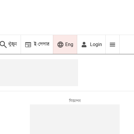
খুঁজুন
ই-পেপার
Login
Eng