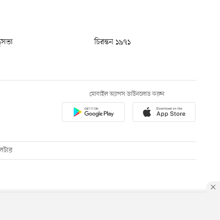
ধুসভা
চিরন্তন ১৯৭১
মোবাইল অ্যাপস ডাউনলোড করুন
েটার